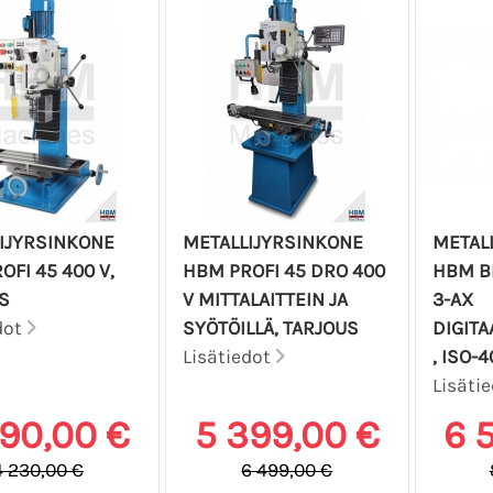
IJYRSINKONE
METALLIJYRSINKONE
METAL
OFI 45 400 V,
HBM PROFI 45 DRO 400
HBM B
S
V MITTALAITTEIN JA
3-AX
dot
SYÖTÖILLÄ, TARJOUS
DIGITA
Lisätiedot
, ISO-4
Lisäti
790,00 €
5 399,00 €
6 
4 230,00 €
6 499,00 €