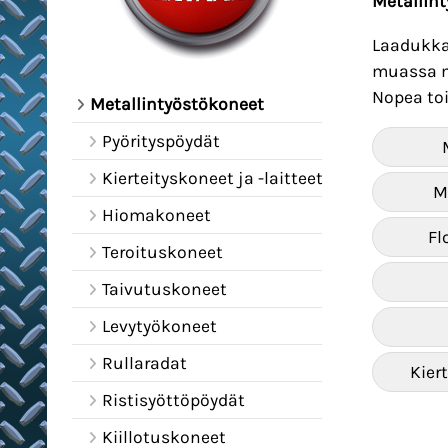
Metallint
Laadukka
muassa me
Nopea toi
Metallintyöstökoneet
Pyörityspöydät
Kierteityskoneet ja -laitteet
M
Hiomakoneet
Fl
Teroituskoneet
Taivutuskoneet
Levytyökoneet
Rullaradat
Kiert
Ristisyöttöpöydät
Kiillotuskoneet