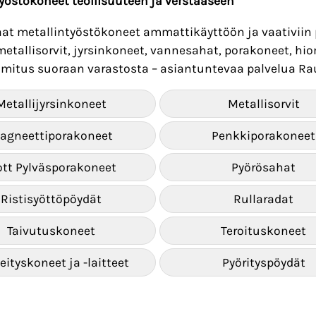
yöstökoneet teollisuuteen ja verstaaseen
at metallintyöstökoneet ammattikäyttöön ja vaativiin 
tallisorvit, jyrsinkoneet, vannesahat, porakoneet, hi
mitus suoraan varastosta – asiantuntevaa palvelua Rau
Metallijyrsinkoneet
Metallisorvit
agneettiporakoneet
Penkkiporakoneet
ott Pylväsporakoneet
Pyörösahat
Ristisyöttöpöydät
Rullaradat
Taivutuskoneet
Teroituskoneet
eityskoneet ja -laitteet
Pyörityspöydät