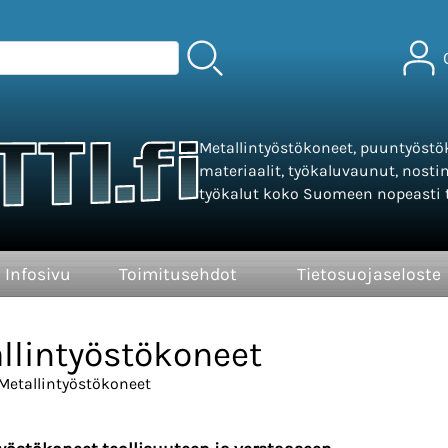
Metallintyöstökoneet, puuntyöstök
materiaalit, työkaluvaunut, nosti
työkalut koko Suomeen nopeasti t
Infosivu
Toimitusehdot
Tietosuojaseloste
llintyöstökoneet
Metallintyöstökoneet