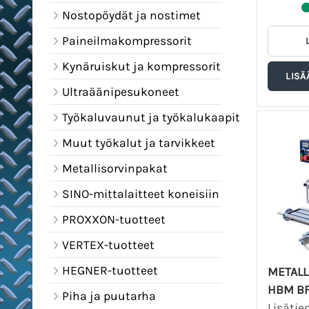
Nostopöydät ja nostimet
Paineilmakompressorit
Kynäruiskut ja kompressorit
Ultraäänipesukoneet
Työkaluvaunut ja työkalukaapit
Muut työkalut ja tarvikkeet
Metallisorvinpakat
SINO-mittalaitteet koneisiin
PROXXON-tuotteet
VERTEX-tuotteet
HEGNER-tuotteet
METALL
HBM BF
Piha ja puutarha
Lisätie