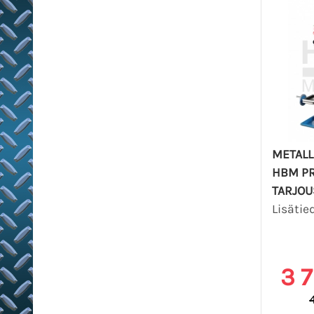
METALL
HBM PR
TARJOU
Lisätie
3 