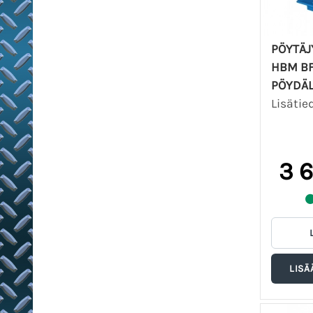
PÖYTÄJ
HBM BF
PÖYDÄL
Lisätie
3 