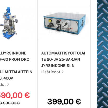
LIJYRSINKONE
AUTOMAATTISYÖTTÖLAI
F-60 PROFI DRO
TE 20- JA 25-SARJAN
JYRSINKONEISIIN
ALIMITTALAITTEIN
Lisätiedot
0, 400V
edot
590,00 €
399,00 €
8 890,00 €