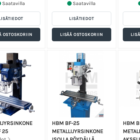
Saatavilla
Saatavilla
IJYRSINKONE
HBM BF-25
HBM B
 25
METALLIJYRSINKONE
METALL
dot
ISOLLA PÖYDÄLLÄ
AKSELI