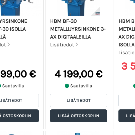
YRSINKONE
HBM BF-30
HBM B
-30 ISOLLA
METALLIJYRSINKONE 3-
METALL
LÄ
AX DIGITAALEILLA
AX DIG
dot
Lisätiedot
ISOLLA
Lisäti
3 
699,00 €
4 199,00 €
Saatavilla
Saatavilla