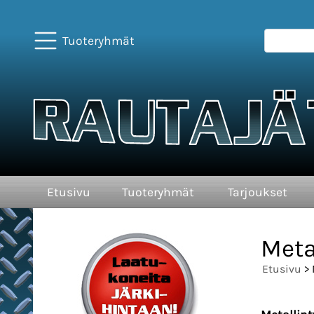
Tuoteryhmät
Etusivu
Tuoteryhmät
Tarjoukset
Meta
Etusivu
> 