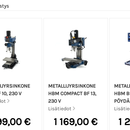
stys
IJYRSINKONE
METALLIJYRSINKONE
METAL
10, 230 V
HBM COMPACT BF 13,
HBM BF
dot
230 V
PÖYDÄ
Lisätiedot
Lisäti
9,00 €
1 169,00 €
1 