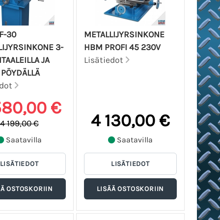
F-30
METALLIJYRSINKONE
IJYRSINKONE 3-
HBM PROFI 45 230V
ITAALEILLA JA
Lisätiedot
 PÖYDÄLLÄ
edot
580,00 €
4 130,00 €
4 199,00 €
Saatavilla
Saatavilla