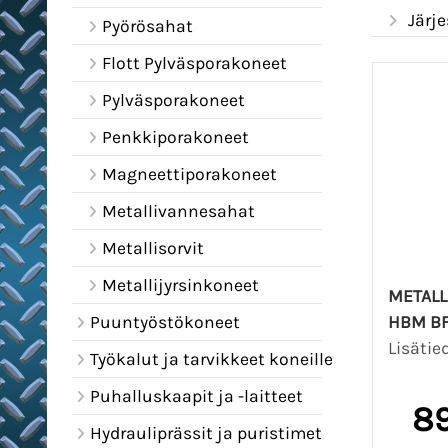
Järje
Pyörösahat
Flott Pylväsporakoneet
Pylväsporakoneet
Penkkiporakoneet
Magneettiporakoneet
Metallivannesahat
Metallisorvit
Metallijyrsinkoneet
METALL
Puuntyöstökoneet
HBM BF 
Lisätie
Työkalut ja tarvikkeet koneille
Puhalluskaapit ja -laitteet
89
Hydrauliprässit ja puristimet