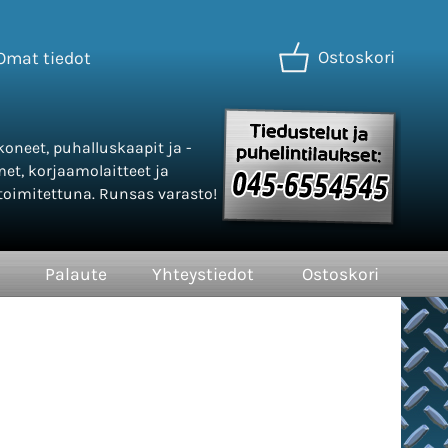
Ostoskori
Omat tiedot
oneet, puhalluskaapit ja -
met, korjaamolaitteet ja
oimitettuna. Runsas varasto!
Palaute
Yhteystiedot
Ostoskori