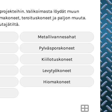
projekteihin. Valikoimasta löydät muun
omakoneet, teroituskoneet ja paljon muuta.
tajätiltä.
Metallivannesahat
Pylväsporakoneet
Kiillotuskoneet
Levytyökoneet
Hiomakoneet