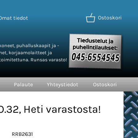
Ostoskori
Omat tiedot
oneet, puhalluskaapit ja -
met, korjaamolaitteet ja
oimitettuna. Runsas varasto!
Palaute
Yhteystiedot
Ostoskori
32, Heti varastosta!
RRB2631