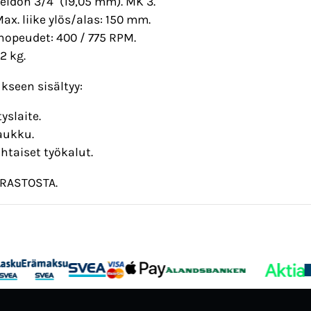
eldon 3/4" (19,05 mm). MK 3.
ax. liike ylös/alas: 150 mm.
nopeudet: 400 / 775 RPM.
2 kg.
kseen sisältyy:
yslaite.
aukku.
taiset työkalut.
ARASTOSTA.