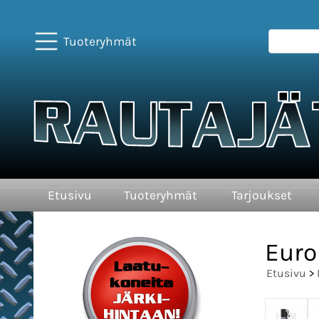
Tuoteryhmät
Etusivu
Tuoteryhmät
Tarjoukset
Euro
Etusivu
>