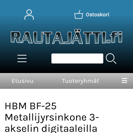
Ostoskori
Etusivu
Tuoteryhmät
HBM BF-25
Metallijyrsinkone 3-
akselin digitaaleilla