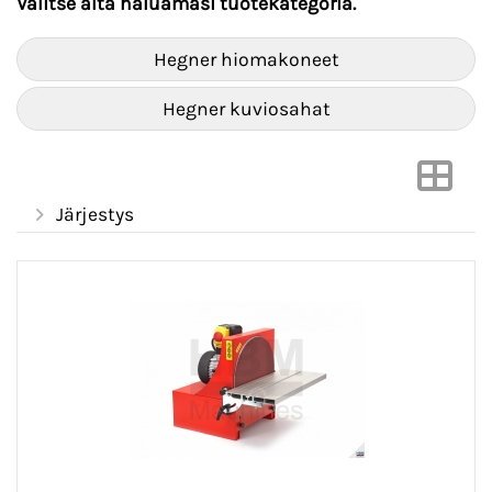
Valitse alta haluamasi tuotekategoria.
Hegner hiomakoneet
Hegner kuviosahat
Järjestys