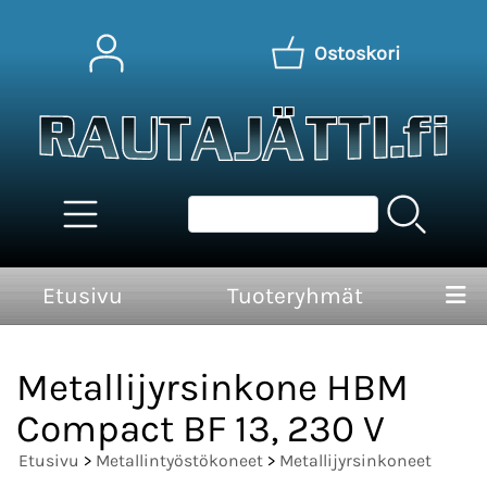
Ostoskori
Etusivu
Tuoteryhmät
Metallijyrsinkone HBM
Compact BF 13, 230 V
Etusivu
>
Metallintyöstökoneet
>
Metallijyrsinkoneet