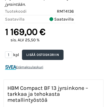
jyrsintään.
Tuotekoodi
RMT4136
Saatavilla
Saatavilla
1 169,00 €
sis. ALV 25,50 %
kpl
SVEA
Erämaksulaskuri
HBM Compact BF 13 jyrsinkone –
tarkkaa ja tehokasta
metallintyöstöä