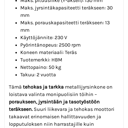
Maks. pituusliike (Y-akseli): 130 mm
Maks. jyrsintäkapasiteetti teräkseen: 30
mm
Maks. porauskapasiteetti teräkseen: 13
mm
Käyttöjännite: 230 V
Pyörintänopeus: 2500 rpm
Koneen materiaali: Teräs
Tuotemerkki: HBM
Nettopaino: 50 kg
Takuu: 2 vuotta
Tämä
tehokas ja tarkka
metallijyrsinkone on
loistava valinta monipuolisiin töihin –
poraukseen, jyrsintään ja tasotyöstöön
teräkseen.
Suuri liikevara ja tehokas moottori
takaavat erinomaisen hallittavuuden ja
lopputuloksen niin harrastajille kuin