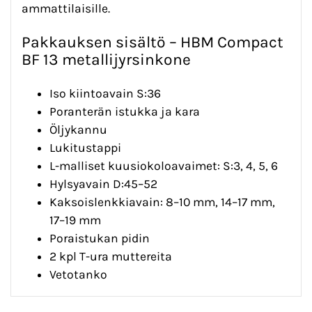
ammattilaisille.
Pakkauksen sisältö – HBM Compact
BF 13 metallijyrsinkone
Iso kiintoavain S:36
Poranterän istukka ja kara
Öljykannu
Lukitustappi
L-malliset kuusiokoloavaimet: S:3, 4, 5, 6
Hylsyavain D:45–52
Kaksoislenkkiavain: 8–10 mm, 14–17 mm,
17–19 mm
Poraistukan pidin
2 kpl T-ura muttereita
Vetotanko