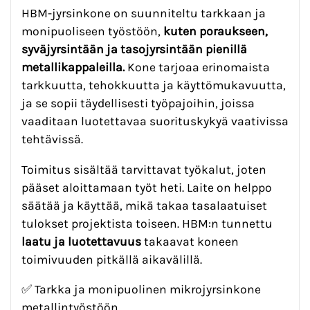
HBM-jyrsinkone on suunniteltu tarkkaan ja
monipuoliseen työstöön,
kuten poraukseen,
syväjyrsintään ja tasojyrsintään pienillä
metallikappaleilla.
Kone tarjoaa erinomaista
tarkkuutta, tehokkuutta ja käyttömukavuutta,
ja se sopii täydellisesti työpajoihin, joissa
vaaditaan luotettavaa suorituskykyä vaativissa
tehtävissä.
Toimitus sisältää tarvittavat työkalut, joten
pääset aloittamaan työt heti. Laite on helppo
säätää ja käyttää, mikä takaa tasalaatuiset
tulokset projektista toiseen. HBM:n tunnettu
laatu ja luotettavuus
takaavat koneen
toimivuuden pitkällä aikavälillä.
✅ Tarkka ja monipuolinen mikrojyrsinkone
metallintyöstöön