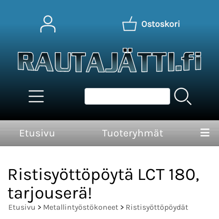
Ostoskori
Etusivu
Tuoteryhmät
Ristisyöttöpöytä LCT 180,
tarjouserä!
Etusivu
>
Metallintyöstökoneet
>
Ristisyöttöpöydät