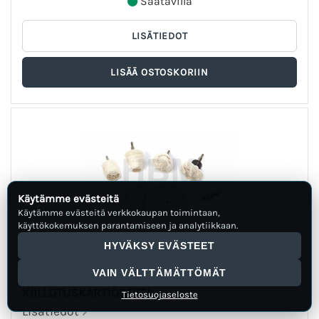
Saatavilla
Käytämme evästeitä
Käytämme evästeitä verkkokaupan toimintaan,
käyttökokemuksen parantamiseen ja analytiikkaan.
HYVÄKSY EVÄSTEET
VAIN VÄLTTÄMÄTTÖMÄT
HBM 8 OSAINEN KIILLOTUSLAIKKA JA
KIILLOTUSKARTIOSETTI
Tietosuojaseloste
Lisätiedot