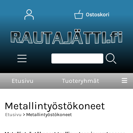
Ostoskori
Etusivu
Tuoteryhmät
Metallintyöstökoneet
Etusivu
> Metallintyöstökoneet