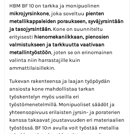
HBM BF 10 on tarkka ja monipuolinen
mikrojyrsinkone
, joka soveltuu
pienten
metallikappaleiden poraukseen, syväjyrsintään
ja tasojyrsintään.
Kone on suunniteltu
erityisesti
hienomekaniikkaan, pienosien
valmistukseen ja tarkkuutta vaativaan
metallintyöstöön
, joten se on erinomainen
valinta niin harrastajille kuin
ammattilaisillekin.
Tukevan rakenteensa ja laajan työpöydän
ansiosta kone mahdollistaa tarkan
työskentelyn myös useilla eri
työstömenetelmillä. Monipuoliset säädöt ja
yhteensopivuus erilaisten jyrsin- ja poraterien
kanssa takaavat joustavuuden eri materiaalien
työstössä. BF 10:n avulla voit työstää metallia