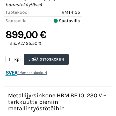
harrastekäytössä.
Tuotekoodi
RMT4135
Saatavilla
Saatavilla
899,00 €
sis. ALV 25,50 %
kpl
SVEA
Erämaksulaskuri
Metallijyrsinkone HBM BF 10, 230 V –
tarkkuutta pieniin
metallintyöstötöihin