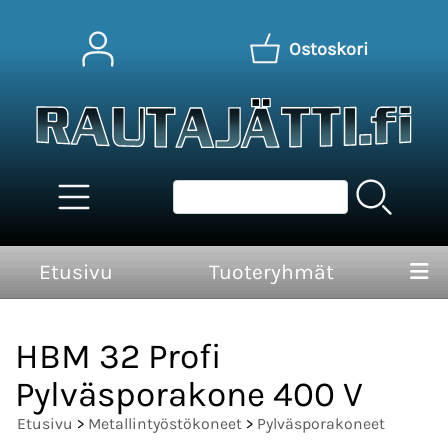
Ostoskori
Etusivu
Tuoteryhmät
HBM 32 Profi
Pylväsporakone 400 V
Etusivu
>
Metallintyöstökoneet
>
Pylväsporakoneet