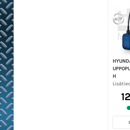
HYUNDA
UPPOPU
H
Lisätie
1