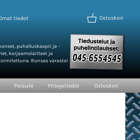
Ostoskori
Omat tiedot
oneet, puhalluskaapit ja -
met, korjaamolaitteet ja
oimitettuna. Runsas varasto!
Palaute
Yhteystiedot
Ostoskori