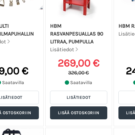
LTI
HBM
HBM R
ILMAPUHALLIN
RASVANPESUALLAS 90
Lisäti
dot
LITRAA, PUMPULLA
Lisätiedot
269,00 €
9,00 €
2
326,00 €
Saatavilla
Saatavilla