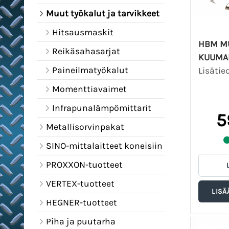
Muut työkalut ja tarvikkeet
Hitsausmaskit
HBM MU
Reikäsahasarjat
KUUMA
Paineilmatyökalut
Lisätie
Momenttiavaimet
Infrapunalämpömittarit
5
Metallisorvinpakat
SINO-mittalaitteet koneisiin
PROXXON-tuotteet
VERTEX-tuotteet
HEGNER-tuotteet
Piha ja puutarha