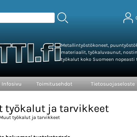
Metallintyöstökoneet, puuntyöstök
materiaalit, työkaluvaunut, nosti
työkalut koko Suomeen nopeasti t
Infosivu
Toimitusehdot
Tietosuojaseloste
 työkalut ja tarvikkeet
Muut työkalut ja tarvikkeet