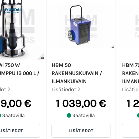
I 750 W
HBM 50
HBM 7
MPPU 13 000 L /
RAKENNUSKUIVAIN /
RAKEN
ILMANKUIVAIN
ILMAN
dot
Lisätiedot
Lisäti
29,00 €
1 039,00 €
1 
Saatavilla
Saatavilla