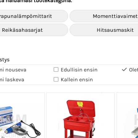
lta haluamasi tuotekategoria.
frapunalämpömittarit
Momenttiavaimet
Reikäsahasarjat
Hitsausmaskit
stys
mi nouseva
Edullisin ensin
Ole
mi laskeva
Kallein ensin