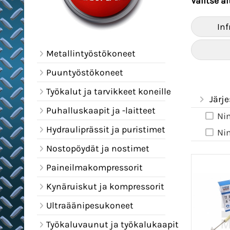
Valitse a
In
Metallintyöstökoneet
Puuntyöstökoneet
Työkalut ja tarvikkeet koneille
Järje
Puhalluskaapit ja -laitteet
Ni
Hydrauliprässit ja puristimet
Ni
Nostopöydät ja nostimet
Paineilmakompressorit
Kynäruiskut ja kompressorit
Ultraäänipesukoneet
Työkaluvaunut ja työkalukaapit