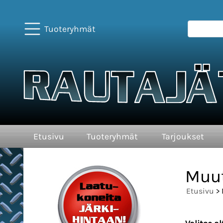
Tuoteryhmät
Etusivu
Tuoteryhmät
Tarjoukset
Muut
Etusivu
> 