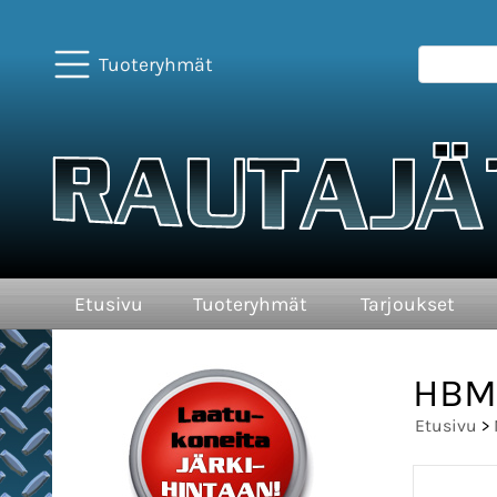
Tuoteryhmät
Etusivu
Tuoteryhmät
Tarjoukset
HBM 
Etusivu
>