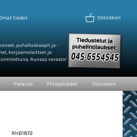
Ostoskori
Omat tiedot
oneet, puhalluskaapit ja -
met, korjaamolaitteet ja
oimitettuna. Runsas varasto!
Palaute
Yhteystiedot
Ostoskori
RHB1872