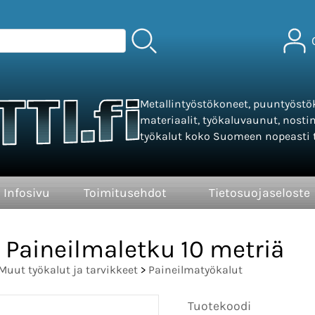
Metallintyöstökoneet, puuntyöstök
materiaalit, työkaluvaunut, nosti
työkalut koko Suomeen nopeasti t
Infosivu
Toimitusehdot
Tietosuojaseloste
Paineilmaletku 10 metriä
Muut työkalut ja tarvikkeet
>
Paineilmatyökalut
Tuotekoodi