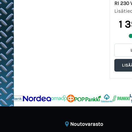
RI 230 
Lisätie
1 
Noutovarasto