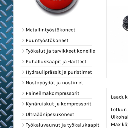
Metallintyöstökoneet
Puuntyöstökoneet
Työkalut ja tarvikkeet koneille
Puhalluskaapit ja -laitteet
Hydrauliprässit ja puristimet
Nostopöydät ja nostimet
Paineilmakompressorit
Laaduk
Kynäruiskut ja kompressorit
Letkun 
Ultraäänipesukoneet
Ulkohal
Max käy
Työkaluvaunut ja työkalukaapit