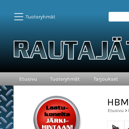
Tuoteryhmät
Etusivu
Tuoteryhmät
Tarjoukset
HBM 
Etusivu
>