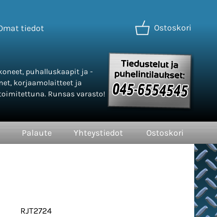
Ostoskori
Omat tiedot
oneet, puhalluskaapit ja -
met, korjaamolaitteet ja
oimitettuna. Runsas varasto!
Palaute
Yhteystiedot
Ostoskori
RJT2724