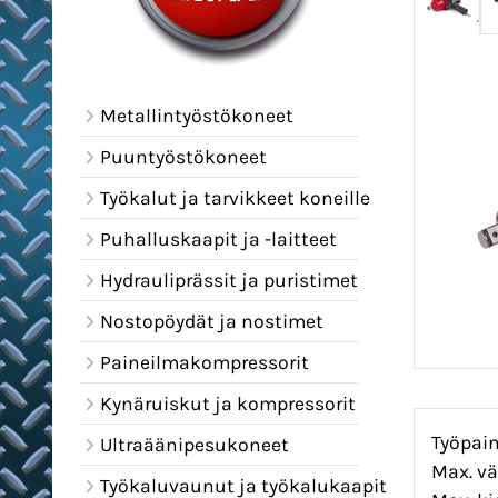
Metallintyöstökoneet
Puuntyöstökoneet
Työkalut ja tarvikkeet koneille
Puhalluskaapit ja -laitteet
Hydrauliprässit ja puristimet
Nostopöydät ja nostimet
Paineilmakompressorit
Kynäruiskut ja kompressorit
Työpain
Ultraäänipesukoneet
Max. v
Työkaluvaunut ja työkalukaapit