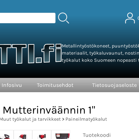
Metallintyöstökoneet, puuntyöstök
materiaalit, työkaluvaunut, nosti
työkalut koko Suomeen nopeasti t
Infosivu
Toimitusehdot
Tietosuojaseloste
Mutterinväännin 1"
Muut työkalut ja tarvikkeet
>
Paineilmatyökalut
Tuotekoodi