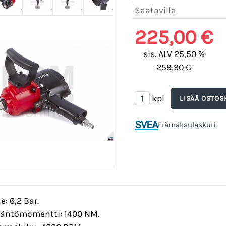
Saatavilla
225,00 €
sis. ALV 25,50 %
259,90 €
kpl
SVEA
Erämaksulaskuri
e: 6,2 Bar.
ääntömomentti: 1400 NM.