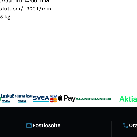
errosluku: 4200 RPM.
lutus: +/- 300 L/min.
5 kg.
Postiosoite
Ota