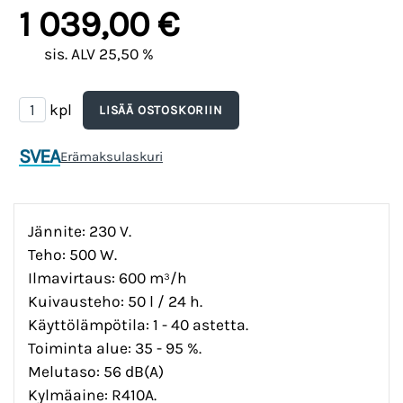
1 039,00 €
sis. ALV 25,50 %
kpl
SVEA
Erämaksulaskuri
Jännite: 230 V.
Teho: 500 W.
Ilmavirtaus: 600 m³/h
Kuivausteho: 50 l / 24 h.
Käyttölämpötila: 1 - 40 astetta.
Toiminta alue: 35 - 95 %.
Melutaso: 56 dB(A)
Kylmäaine: R410A.