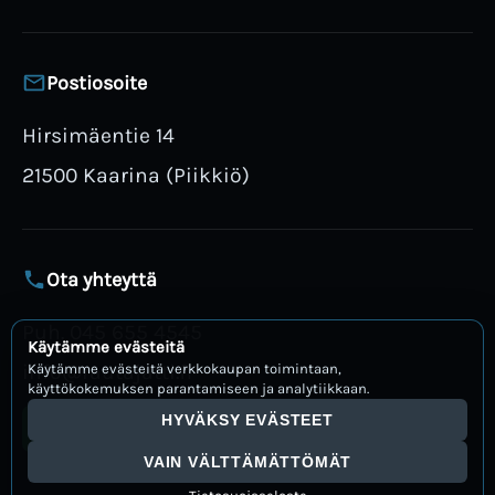
Postiosoite
Hirsimäentie 14
21500 Kaarina (Piikkiö)
Ota yhteyttä
Puh. 045 655 4545
Käytämme evästeitä
info@rautajatti.fi
Käytämme evästeitä verkkokaupan toimintaan,
käyttökokemuksen parantamiseen ja analytiikkaan.
HYVÄKSY EVÄSTEET
Avaa WhatsApp
VAIN VÄLTTÄMÄTTÖMÄT