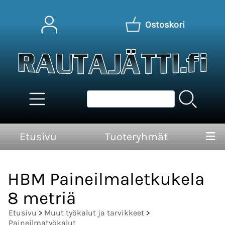
Ostoskori
Etusivu
Tuoteryhmät
HBM Paineilmaletkukela
8 metriä
Etusivu
>
Muut työkalut ja tarvikkeet
>
Paineilmatyökalut