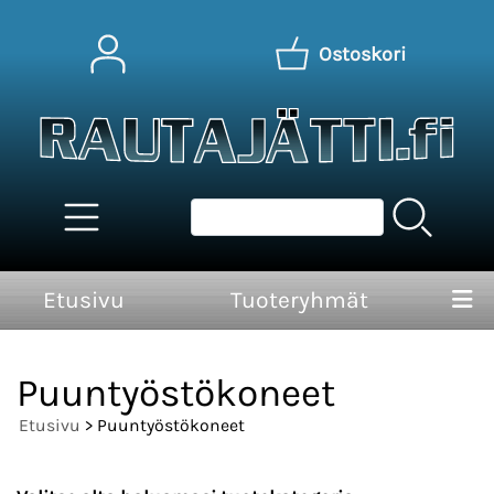
Ostoskori
Etusivu
Tuoteryhmät
Puuntyöstökoneet
Etusivu
> Puuntyöstökoneet