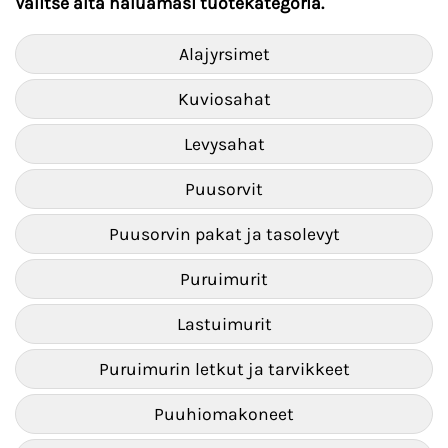
Valitse alta haluamasi tuotekategoria.
Alajyrsimet
Kuviosahat
Levysahat
Puusorvit
Puusorvin pakat ja tasolevyt
Puruimurit
Lastuimurit
Puruimurin letkut ja tarvikkeet
Puuhiomakoneet