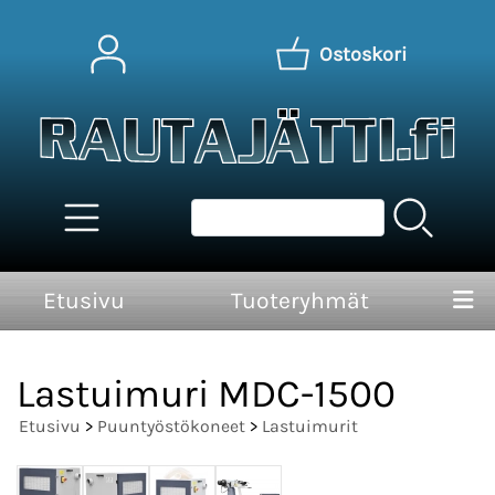
Ostoskori
Etusivu
Tuoteryhmät
Lastuimuri MDC-1500
Etusivu
>
Puuntyöstökoneet
>
Lastuimurit