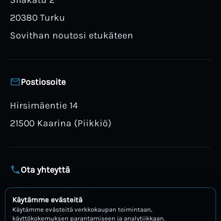
20380 Turku
Sovithan noutosi etukäteen
Postiosoite
Hirsimäentie 14
21500 Kaarina (Piikkiö)
Ota yhteyttä
Puh. 045 655 4545
Käytämme evästeitä
info@rautajatti.fi
Käytämme evästeitä verkkokaupan toimintaan,
käyttökokemuksen parantamiseen ja analytiikkaan.