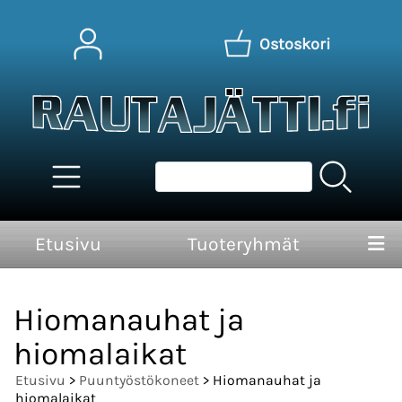
Ostoskori
Etusivu
Tuoteryhmät
Hiomanauhat ja
hiomalaikat
Etusivu
>
Puuntyöstökoneet
> Hiomanauhat ja
hiomalaikat