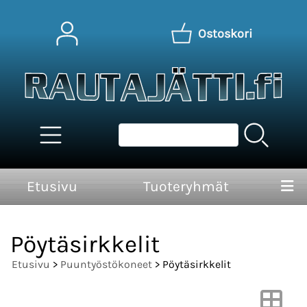
Ostoskori
Etusivu
Tuoteryhmät
Pöytäsirkkelit
Etusivu
>
Puuntyöstökoneet
> Pöytäsirkkelit