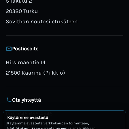
Silakatu 2
20380 Turku
Sovithan noutosi etukäteen
Postiosoite
Hirsimäentie 14
21500 Kaarina (Piikkiö)
Ota yhteyttä
Puh. 045 655 4545
Käytämme evästeitä
info@rautajatti.fi
Käytämme evästeitä verkkokaupan toimintaan,
käyttökokemuksen parantamiseen ja analytiikkaan.