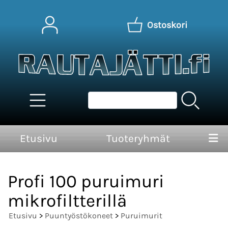
Ostoskori
Etusivu
Tuoteryhmät
Profi 100 puruimuri
mikrofiltterillä
Etusivu
>
Puuntyöstökoneet
>
Puruimurit