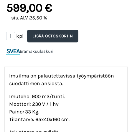
599,00 €
sis. ALV 25,50 %
kpl
SVEA
Erämaksulaskuri
Imuilma on palautettavissa työympäristöön
suodattimen ansiosta.
Imuteho: 900 m3/tunti.
Moottori: 230 V / 1 hv
Paino: 33 Kg.
Tilantarve: 65x40x160 cm.