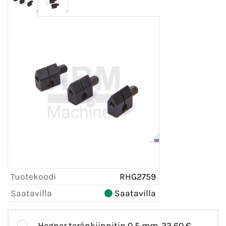
Tuotekoodi
RHG2759
Saatavilla
Saatavilla
Hegner teränkiinnitin 0,5 mm.
33,60 €