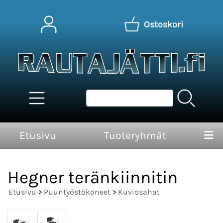
Ostoskori
Etusivu
Tuoteryhmät
Hegner teränkiinnitin
Etusivu
>
Puuntyöstökoneet
>
Kuviosahat