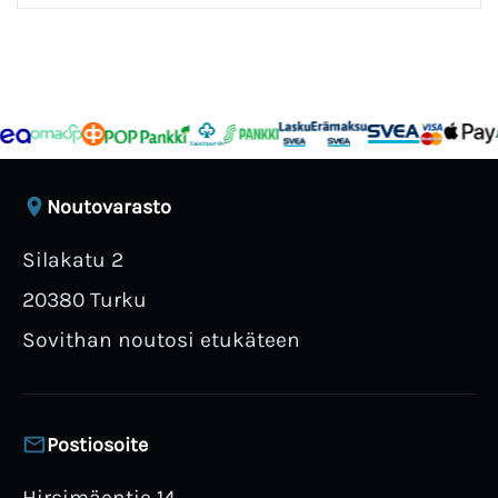
Noutovarasto
Silakatu 2
20380 Turku
Sovithan noutosi etukäteen
Postiosoite
Hirsimäentie 14