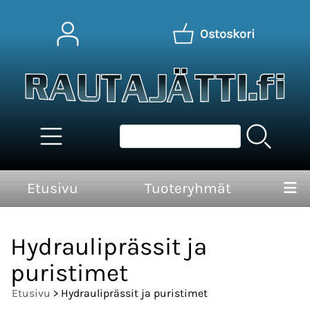
Ostoskori
Etusivu
Tuoteryhmät
Hydrauliprässit ja
puristimet
Etusivu
> Hydrauliprässit ja puristimet