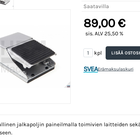
Saatavilla
89,00 €
sis. ALV 25,50 %
kpl
SVEA
Erämaksulaskuri
llinen jalkapoljin paineilmalla toimivien laitteiden sek
seen.