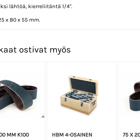
si lähtöä, kierreliitäntä 1/4".
25 x 80 x 55 mm.
kaat ostivat myös
000 MM K100
HBM 4-OSAINEN
75 X 2