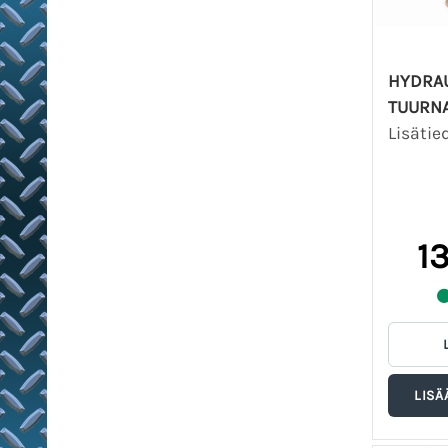
HYDRAU
TUURN
Lisätie
1