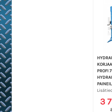
HYDRAU
KORJA
PROFI 7
HYDRAU
PAINEI
Lisätie
3 