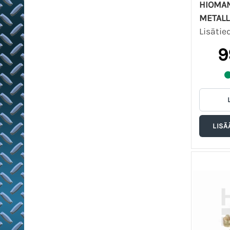
HIOMA
METALLE
Lisätie
9