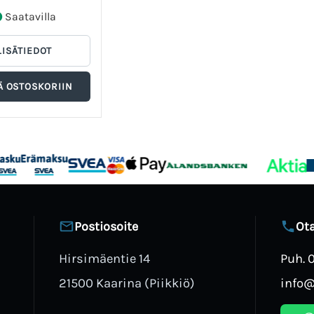
Saatavilla
Postiosoite
Ota
Hirsimäentie 14
Puh. 
21500 Kaarina (Piikkiö)
info@