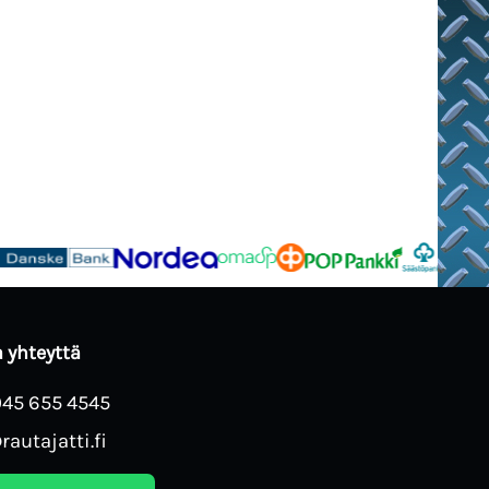
 yhteyttä
045 655 4545
rautajatti.fi