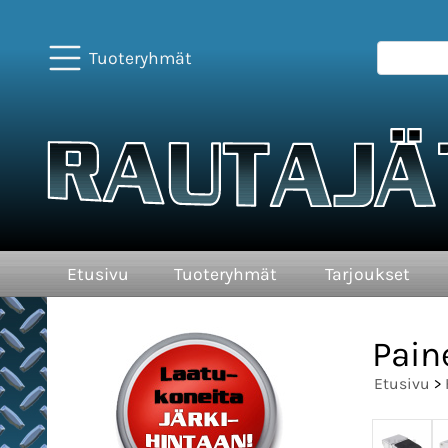
Tuoteryhmät
Etusivu
Tuoteryhmät
Tarjoukset
Pain
Etusivu
>