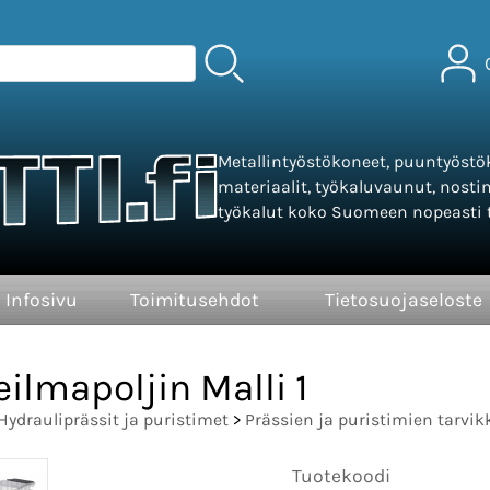
Metallintyöstökoneet, puuntyöstök
materiaalit, työkaluvaunut, nosti
työkalut koko Suomeen nopeasti t
Infosivu
Toimitusehdot
Tietosuojaseloste
eilmapoljin Malli 1
Hydrauliprässit ja puristimet
>
Prässien ja puristimien tarvik
Tuotekoodi