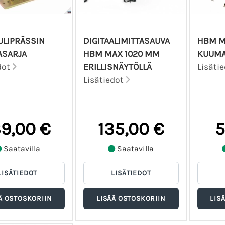
LIPRÄSSIN
DIGITAALIMITTASAUVA
HBM M
ASARJA
HBM MAX 1020 MM
KUUMA
dot
ERILLISNÄYTÖLLÄ
Lisäti
Lisätiedot
39,00 €
135,00 €
5
Saatavilla
Saatavilla