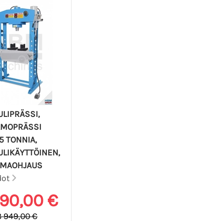
LIPRÄSSI,
AMOPRÄSSI
5 TONNIA,
LIKÄYTTÖINEN,
LMAOHJAUS
dot
790,00 €
3 949,00 €