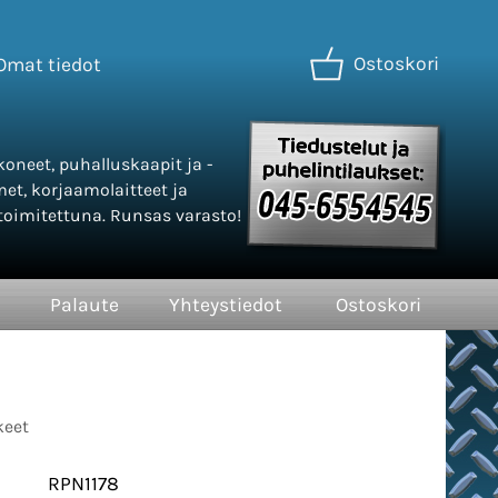
Ostoskori
Omat tiedot
oneet, puhalluskaapit ja -
met, korjaamolaitteet ja
oimitettuna. Runsas varasto!
Palaute
Yhteystiedot
Ostoskori
keet
RPN1178