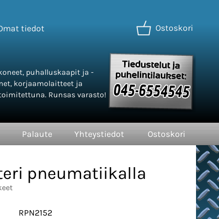
Ostoskori
Omat tiedot
oneet, puhalluskaapit ja -
met, korjaamolaitteet ja
oimitettuna. Runsas varasto!
Palaute
Yhteystiedot
Ostoskori
teri pneumatiikalla
keet
RPN2152