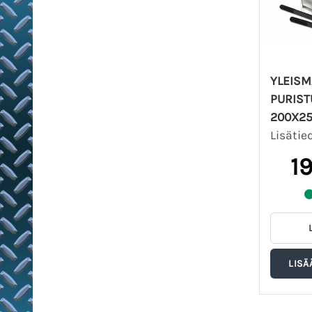
YLEISM
PURIST
200X2
Lisätie
1