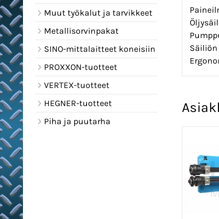
Paineil
Muut työkalut ja tarvikkeet
Öljysäi
Metallisorvinpakat
Pumppu
Säiliön
SINO-mittalaitteet koneisiin
Ergono
PROXXON-tuotteet
VERTEX-tuotteet
HEGNER-tuotteet
Asiak
Piha ja puutarha