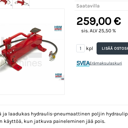
Saatavilla
259,00 €
sis. ALV 25,50 %
kpl
SVEA
Erämaksulaskuri
 ja laadukas hydraulis-pneumaattinen poljin hydraulipr
n käyttöä, kun jatkuva paineleminen jää pois.