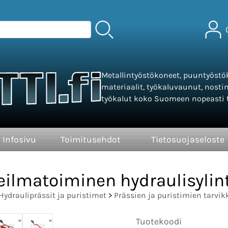
Metallintyöstökoneet, puuntyöstök
materiaalit, työkaluvaunut, nosti
työkalut koko Suomeen nopeasti t
Infosivu
Toimitusehdot
Tietosuojaseloste
eilmatoiminen hydraulisylin
Hydrauliprässit ja puristimet
>
Prässien ja puristimien tarvik
Tuotekoodi