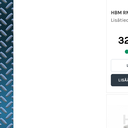
HBM RM
Lisätie
32