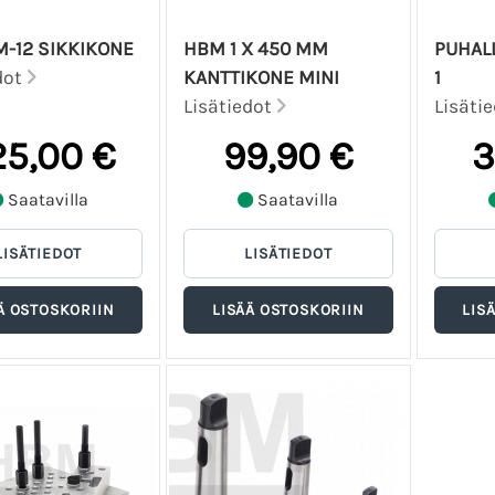
-12 SIKKIKONE
HBM 1 X 450 MM
PUHAL
dot
KANTTIKONE MINI
1
Lisätiedot
Lisäti
5,00 €
99,90 €
3
Saatavilla
Saatavilla