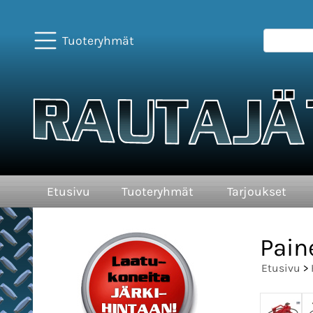
Tuoteryhmät
Etusivu
Tuoteryhmät
Tarjoukset
Pain
Etusivu
>