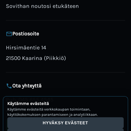
Sovithan noutosi etukäteen
Postiosoite
Hirsimäentie 14
21500 Kaarina (Piikkiö)
Ota yhteyttä
Puh. 045 655 4545
Käytämme evästeitä
info@rautajatti.fi
Käytämme evästeitä verkkokaupan toimintaan,
käyttökokemuksen parantamiseen ja analytiikkaan.
HYVÄKSY EVÄSTEET
Avaa WhatsApp