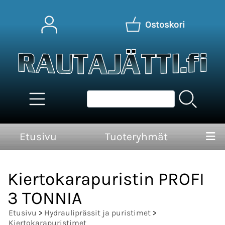
Ostoskori
Etusivu
Tuoteryhmät
Kiertokarapuristin PROFI
3 TONNIA
Etusivu
>
Hydrauliprässit ja puristimet
>
Kiertokarapuristimet