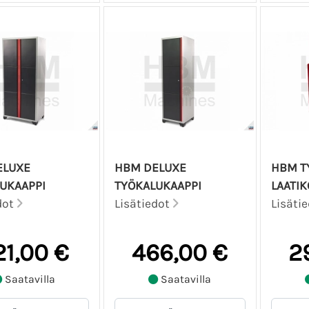
ELUXE
HBM DELUXE
HBM T
UKAAPPI
TYÖKALUKAAPPI
LAATI
dot
Lisätiedot
Lisäti
21,00 €
466,00 €
2
Saatavilla
Saatavilla