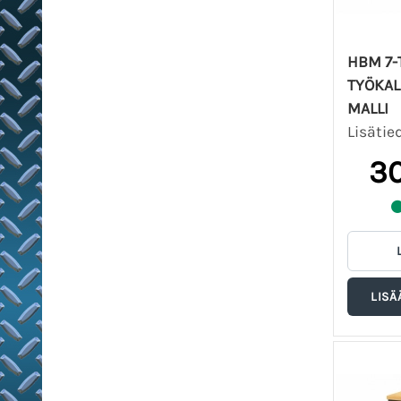
HBM 7-
TYÖKAL
MALLI
Lisätie
30