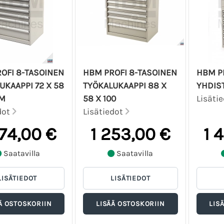
OFI 8-TASOINEN
HBM PROFI 8-TASOINEN
HBM P
UKAAPPI 72 X 58
TYÖKALUKAAPPI 88 X
YHDIS
CM
58 X 100
Lisäti
dot
Lisätiedot
074,00 €
1 253,00 €
1 
Saatavilla
Saatavilla