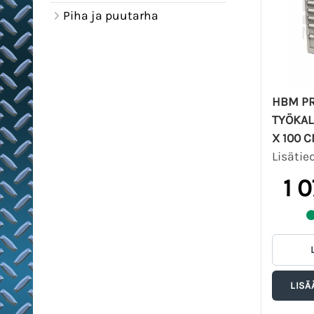
Piha ja puutarha
HBM PR
TYÖKAL
X 100 
Lisätie
1 