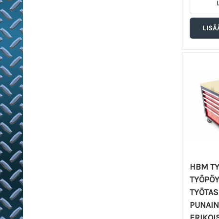
HBM T
TYÖPÖY
TYÖTASO
PUNAIN
ERIKOI