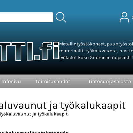
Metallintyöstökoneet, puuntyöstök
materiaalit, työkaluvaunut, nosti
työkalut koko Suomeen nopeasti t
Infosivu
Toimitusehdot
Tietosuojaseloste
aluvaunut ja työkalukaapit
Työkaluvaunut ja työkalukaapit