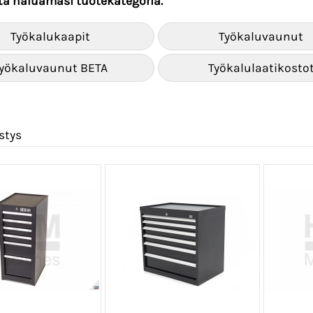
lta haluamasi tuotekategoria.
Työkalukaapit
Työkaluvaunut
yökaluvaunut BETA
Työkalulaatikosto
stys