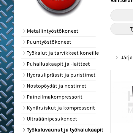
Valitse a
T
Metallintyöstökoneet
Puuntyöstökoneet
Työkalut ja tarvikkeet koneille
Järje
Puhalluskaapit ja -laitteet
Hydrauliprässit ja puristimet
Nostopöydät ja nostimet
Paineilmakompressorit
Kynäruiskut ja kompressorit
Ultraäänipesukoneet
Työkaluvaunut ja työkalukaapit