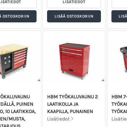
YÖKALUVAUNU
HBM TYÖKALUVAUNU 2
HBM 7
DÄLLÄ, PUINEN
LAATIKOLLA JA
TYÖKA
, 10 LAATIKKOA,
KAAPILLA, PUNAINEN
TYÖKAL
EN/MUSTA,
Lisätiedot
Lisäti
STARJOUS