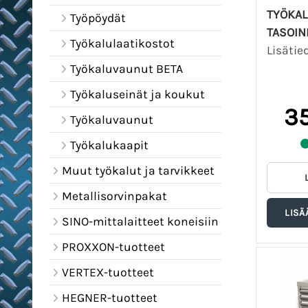
TYÖKAL
Työpöydät
TASOIN
Työkalulaatikostot
Lisätie
Työkaluvaunut BETA
Työkaluseinät ja koukut
35
Työkaluvaunut
Työkalukaapit
Muut työkalut ja tarvikkeet
Metallisorvinpakat
SINO-mittalaitteet koneisiin
PROXXON-tuotteet
VERTEX-tuotteet
HEGNER-tuotteet