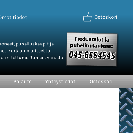
Ostoskori
Omat tiedot
oneet, puhalluskaapit ja -
met, korjaamolaitteet ja
oimitettuna. Runsas varasto!
Palaute
Yhteystiedot
Ostoskori