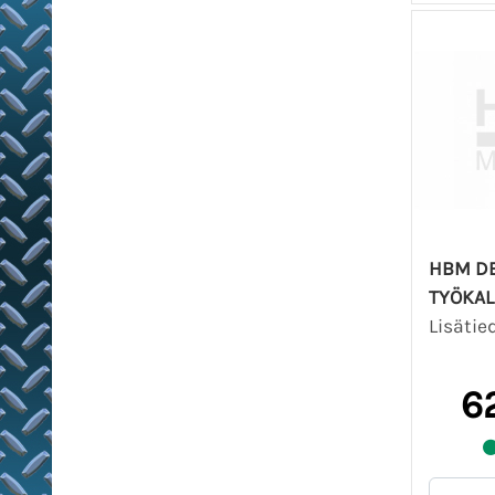
HBM D
TYÖKAL
Lisätie
6