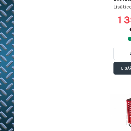
Lisätie
1 