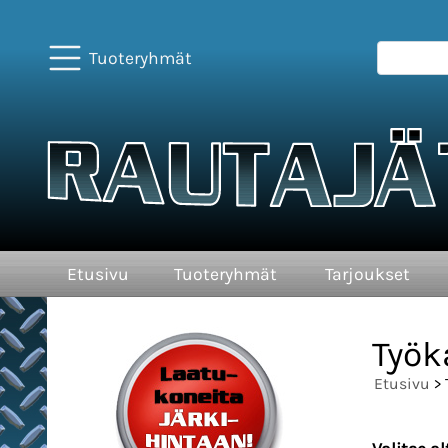
Tuoteryhmät
Etusivu
Tuoteryhmät
Tarjoukset
Työk
Etusivu
> 