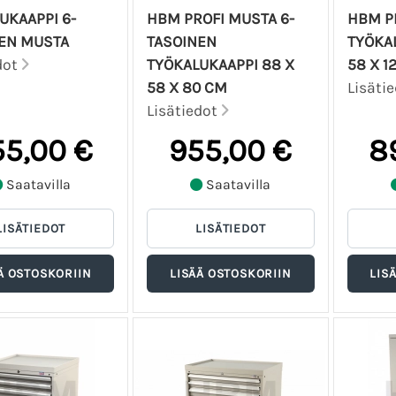
UKAAPPI 6-
HBM PROFI MUSTA 6-
HBM PR
EN MUSTA
TASOINEN
TYÖKAL
dot
TYÖKALUKAAPPI 88 X
58 X 1
58 X 80 CM
Lisäti
Lisätiedot
5,00 €
955,00 €
8
Saatavilla
Saatavilla