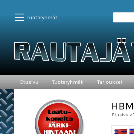
Tuoteryhmät
Etusivu
Tuoteryhmät
Tarjoukset
HBM 
Etusivu
>