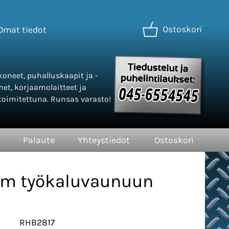
Ostoskori
Omat tiedot
oneet, puhalluskaapit ja -
met, korjaamolaitteet ja
oimitettuna. Runsas varasto!
Palaute
Yhteystiedot
Ostoskori
 cm työkaluvaunuun
RHB2817