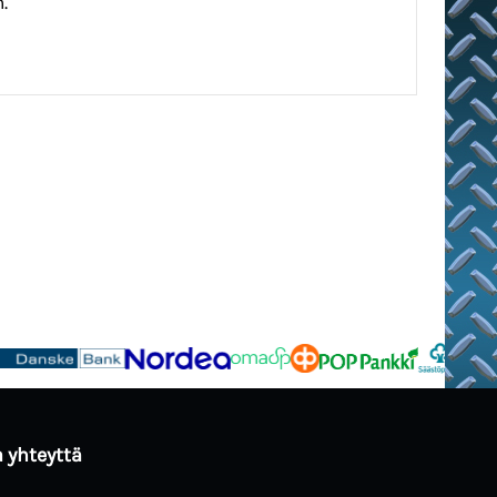
.
 yhteyttä