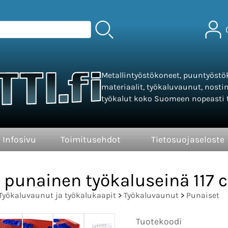
Metallintyöstökoneet, puuntyöstök
materiaalit, työkaluvaunut, nosti
työkalut koko Suomeen nopeasti t
Infosivu
Toimitusehdot
Tietosuojaseloste
punainen työkaluseinä 117
Työkaluvaunut ja työkalukaapit
>
Työkaluvaunut
>
Punaiset
Tuotekoodi