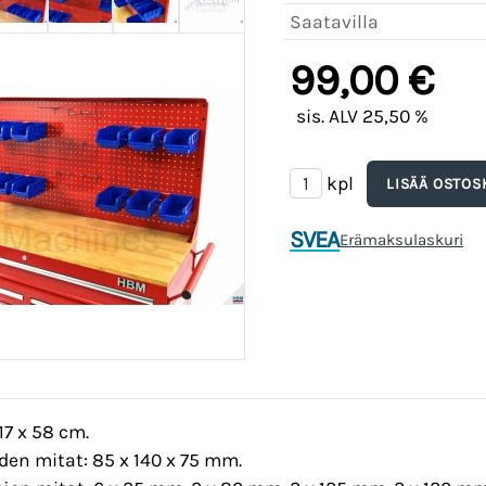
Saatavilla
99,00 €
sis. ALV 25,50 %
kpl
SVEA
Erämaksulaskuri
17 x 58 cm.
den mitat: 85 x 140 x 75 mm.