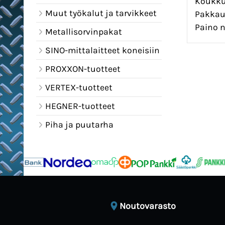
Koukkuj
Muut työkalut ja tarvikkeet
Pakkauk
Paino n
Metallisorvinpakat
SINO-mittalaitteet koneisiin
PROXXON-tuotteet
VERTEX-tuotteet
HEGNER-tuotteet
Piha ja puutarha
Noutovarasto