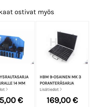
kaat ostivat myös
TYSRAUTASARJA
HBM 9-OSAINEN MK 3
-URALLE 14 MM
PORANTERÄSARJA
dot
Lisätiedot
15,00 €
169,00 €