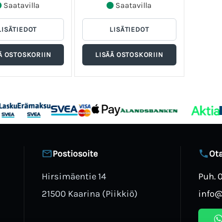
Saatavilla
Saatavilla
Postiosoite
Ota
Hirsimäentie 14
Puh. 
21500 Kaarina (Piikkiö)
info@