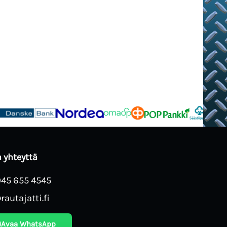
 yhteyttä
045 655 4545
rautajatti.fi
Avaa WhatsApp