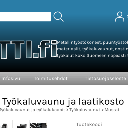
Metallintyöstökoneet, puuntyöstök
materiaalit, työkaluvaunut, nosti
työkalut koko Suomeen nopeasti t
Infosivu
Toimitusehdot
Tietosuojaseloste
Työkaluvaunu ja laatikosto
Työkaluvaunut ja työkalukaapit
>
Työkaluvaunut
>
Mustat
Tuotekoodi