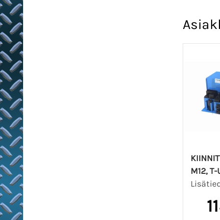
Asiak
KIINNI
M12, T
Lisätie
1