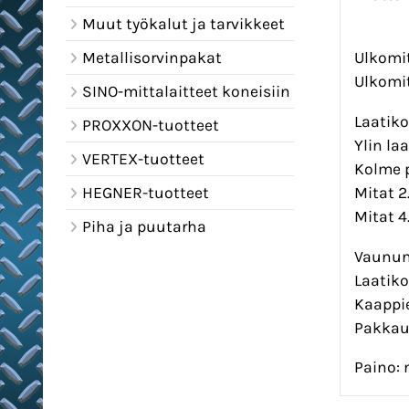
Muut työkalut ja tarvikkeet
Metallisorvinpakat
Ulkomit
Ulkomit
SINO-mittalaitteet koneisiin
Laatiko
PROXXON-tuotteet
Ylin la
VERTEX-tuotteet
Kolme p
Mitat 2
HEGNER-tuotteet
Mitat 4
Piha ja puutarha
Vaunun
Laatiko
Kaappie
Pakkau
Paino: n