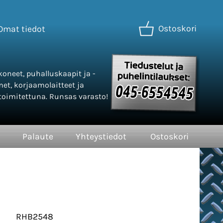
Ostoskori
Omat tiedot
oneet, puhalluskaapit ja -
met, korjaamolaitteet ja
oimitettuna. Runsas varasto!
Palaute
Yhteystiedot
Ostoskori
RHB2548