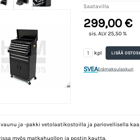
Saatavilla
299,00 €
sis. ALV 25,50 %
kpl
SVEA
Erämaksulaskuri
vaunu ja -pakki vetolaatikostoilla ja pariovellisella kaapi
vissa myös matkahuollon ja postin kautta.