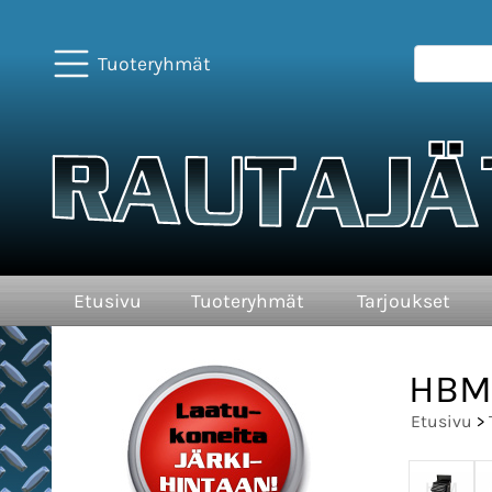
Tuoteryhmät
Etusivu
Tuoteryhmät
Tarjoukset
HBM 
Etusivu
>