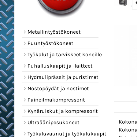
Metallintyöstökoneet
Puuntyöstökoneet
Työkalut ja tarvikkeet koneille
Puhalluskaapit ja -laitteet
Hydrauliprässit ja puristimet
Nostopöydät ja nostimet
Paineilmakompressorit
Kynäruiskut ja kompressorit
Kokonai
Ultraäänipesukoneet
Kokonai
Työkaluvaunut ja työkalukaapit