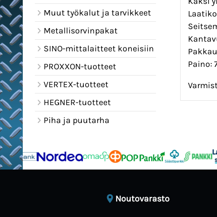
Kaksi y
Muut työkalut ja tarvikkeet
Laatikot
Seitsem
Metallisorvinpakat
Kantavu
SINO-mittalaitteet koneisiin
Pakkauk
Paino: 
PROXXON-tuotteet
VERTEX-tuotteet
Varmist
HEGNER-tuotteet
Piha ja puutarha
Noutovarasto