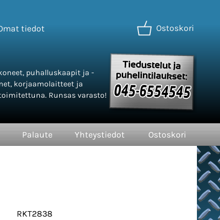
Ostoskori
Omat tiedot
oneet, puhalluskaapit ja -
met, korjaamolaitteet ja
oimitettuna. Runsas varasto!
Palaute
Yhteystiedot
Ostoskori
RKT2838