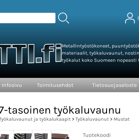
Metallintyöstökoneet, puuntyöstök
materiaalit, työkaluvaunut, nosti
työkalut koko Suomeen nopeasti t
Infosivu
Toimitusehdot
Tietosuojaseloste
7-tasoinen työkaluvaunu
Työkaluvaunut ja työkalukaapit
>
Työkaluvaunut
>
Mustat
Tuotekoodi