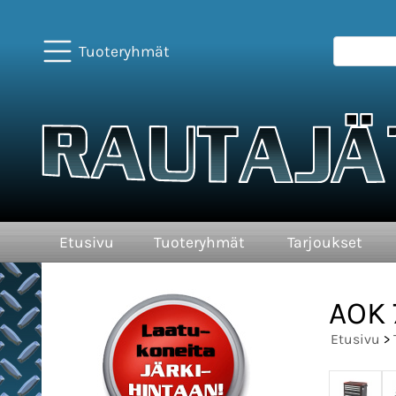
Tuoteryhmät
Etusivu
Tuoteryhmät
Tarjoukset
AOK 
Etusivu
>