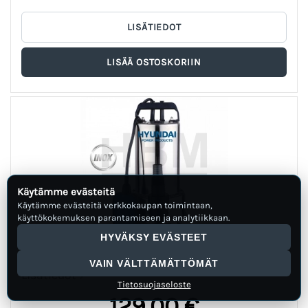
Käytämme evästeitä
Käytämme evästeitä verkkokaupan toimintaan,
käyttökokemuksen parantamiseen ja analytiikkaan.
HYVÄKSY EVÄSTEET
HYUNDAI 750 W UPPOPUMPPU 13 000 L / H
VAIN VÄLTTÄMÄTTÖMÄT
Lisätiedot
Tietosuojaseloste
129,00 €