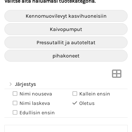
Valitse alta haluamasi tuotekategoria.
Kennomuovilevyt kasvihuoneisiin
Kaivopumput
Pressutallit ja autoteltat
pihakoneet
Järjestys
Nimi nouseva
Kallein ensin
Nimi laskeva
Oletus
Edullisin ensin