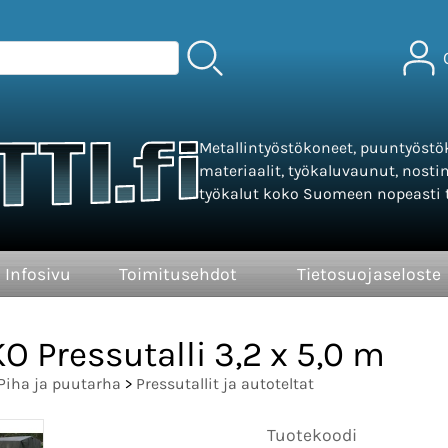
Metallintyöstökoneet, puuntyöstök
materiaalit, työkaluvaunut, nosti
työkalut koko Suomeen nopeasti t
Infosivu
Toimitusehdot
Tietosuojaseloste
O Pressutalli 3,2 x 5,0 m
Piha ja puutarha
>
Pressutallit ja autoteltat
Tuotekoodi