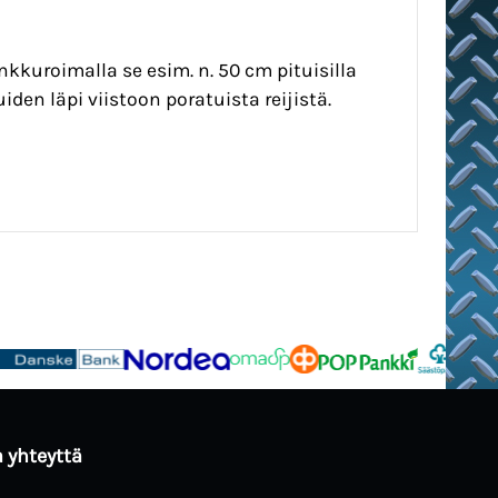
kkuroimalla se esim. n. 50 cm pituisilla
en läpi viistoon poratuista reijistä.
 yhteyttä