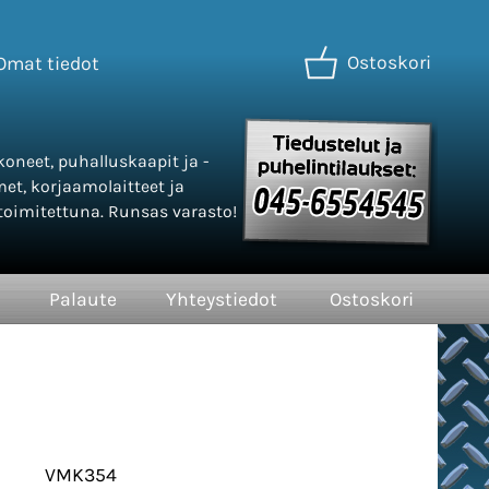
Ostoskori
Omat tiedot
oneet, puhalluskaapit ja -
met, korjaamolaitteet ja
oimitettuna. Runsas varasto!
Palaute
Yhteystiedot
Ostoskori
VMK354