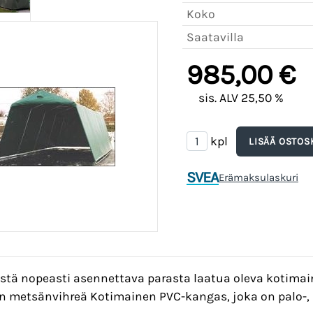
Koko
Saatavilla
985,00 €
sis. ALV 25,50 %
kpl
SVEA
Erämaksulaskuri
ästä nopeasti asennettava parasta laatua oleva kotimai
n metsänvihreä Kotimainen PVC-kangas, joka on palo-,