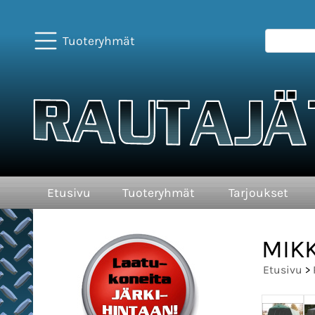
Tuoteryhmät
Etusivu
Tuoteryhmät
Tarjoukset
MIKK
Etusivu
>