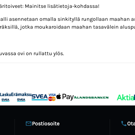
ritoiveet: Mainitse lisätietoja-kohdassa!
alli asennetaan omalla sinkityllä rungollaan maahan an
räksillä, jotka moukaroidaan maahan tasavälein aluspuid
vassa ovi on rullattu ylös.
Postiosoite
Ota