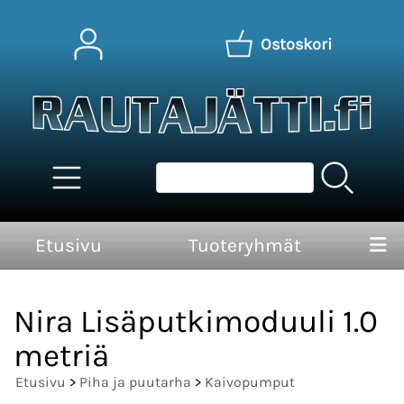
Ostoskori
Etusivu
Tuoteryhmät
Nira Lisäputkimoduuli 1.0
metriä
Etusivu
>
Piha ja puutarha
>
Kaivopumput