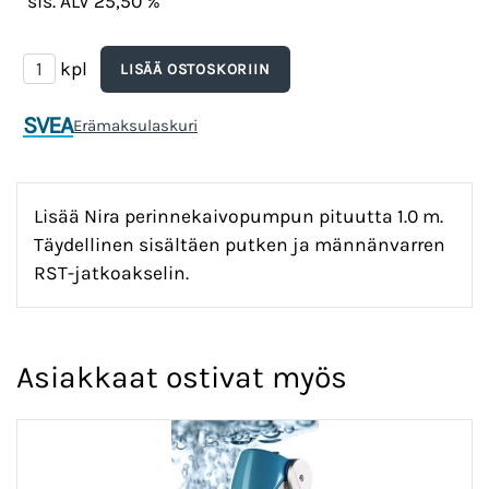
sis. ALV 25,50 %
kpl
SVEA
Erämaksulaskuri
Lisää Nira perinnekaivopumpun pituutta 1.0 m.
Täydellinen sisältäen putken ja männänvarren
RST-jatkoakselin.
Asiakkaat ostivat myös