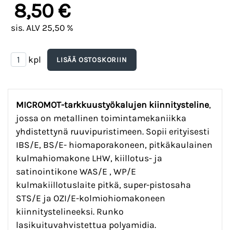
8,50 €
sis. ALV 25,50 %
kpl
MICROMOT-tarkkuustyökalujen kiinnitysteline
,
jossa on metallinen toimintamekaniikka
yhdistettynä ruuvipuristimeen. Sopii erityisesti
IBS/E, BS/E- hiomaporakoneen, pitkäkaulainen
kulmahiomakone LHW, kiillotus- ja
satinointikone WAS/E , WP/E
kulmakiillotuslaite pitkä, super-pistosaha
STS/E ja OZI/E-kolmiohiomakoneen
kiinnitystelineeksi. Runko
lasikuituvahvistettua polyamidia.