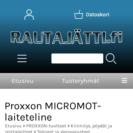
Ostoskori
Etusivu
Tuoteryhmät
Proxxon MICROMOT-
laiteteline
Etusivu
>
PROXXON-tuotteet
>
Kiinnitys, pöydät ja
mittalaitteet
>
Telineet ja yleisvarusteet