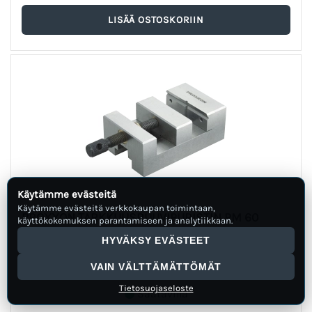
Käytämme evästeitä
Käytämme evästeitä verkkokaupan toimintaan,
PROXXON TARKKUUSRUUVIPURISTIN PM 60
käyttökokemuksen parantamiseen ja analytiikkaan.
Lisätiedot
HYVÄKSY EVÄSTEET
93,90 €
VAIN VÄLTTÄMÄTTÖMÄT
Tietosuojaseloste
Saatavilla