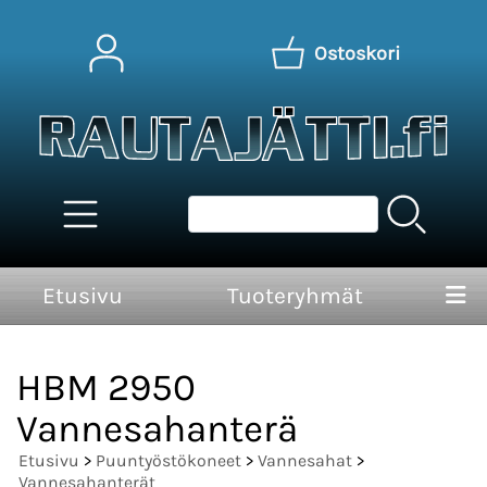
Ostoskori
Etusivu
Tuoteryhmät
HBM 2950
Vannesahanterä
Etusivu
>
Puuntyöstökoneet
>
Vannesahat
>
Vannesahanterät