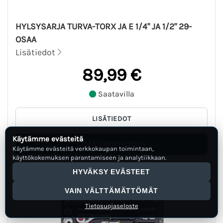
HYLSYSARJA TURVA-TORX JA E 1/4" JA 1/2" 29-
OSAA
Lisätiedot
89,99 €
Saatavilla
Käytämme evästeitä
Käytämme evästeitä verkkokaupan toimintaan,
käyttökokemuksen parantamiseen ja analytiikkaan.
HYVÄKSY EVÄSTEET
VAIN VÄLTTÄMÄTTÖMÄT
Tietosuojaseloste