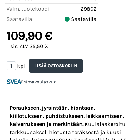
Valm. tuotekoodi
29802
Saatavilla
Saatavilla
109,90 €
sis. ALV 25,50 %
kpl
SVEA
Erämaksulaskuri
Poraukseen, jyrsintään, hiontaan,
kiillotukseen, puhdistukseen, leikkaamiseen,
kaiverrukseen ja merkintään.
Kuulalaakeroitu
tarkkuusakseli hiotusta teräksestä ja kuusi