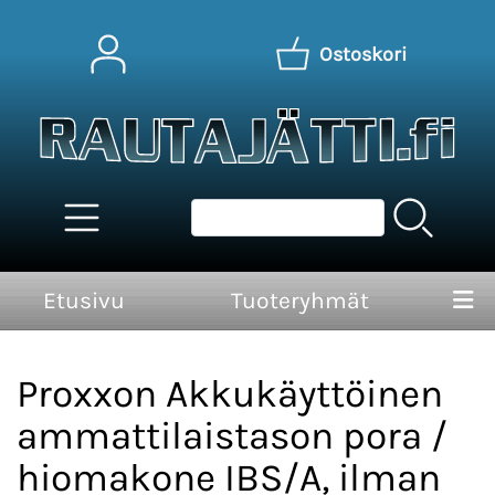
Ostoskori
Etusivu
Tuoteryhmät
Proxxon Akkukäyttöinen
ammattilaistason pora /
hiomakone IBS/A, ilman