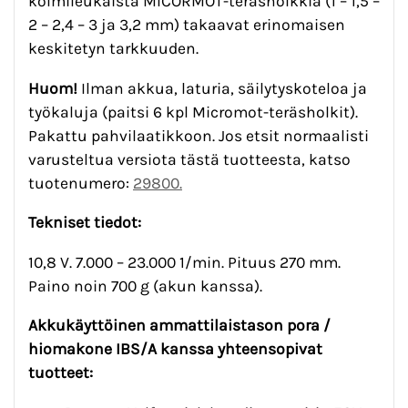
kolmileukaista MICORMOT-teräsholkkia (1 – 1,5 –
2 – 2,4 – 3 ja 3,2 mm) takaavat erinomaisen
keskitetyn tarkkuuden.
Huom!
Ilman akkua, laturia, säilytyskoteloa ja
työkaluja (paitsi 6 kpl Micromot-teräsholkit).
Pakattu pahvilaatikkoon. Jos etsit normaalisti
varusteltua versiota tästä tuotteesta, katso
tuotenumero:
29800.
Tekniset tiedot:
10,8 V. 7.000 – 23.000 1/min. Pituus 270 mm.
Paino noin 700 g (akun kanssa).
Akkukäyttöinen ammattilaistason pora /
hiomakone IBS/A kanssa yhteensopivat
tuotteet: