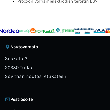
Proxxon Volframielektrodien teroitin ESV
Noutovarasto
Silakatu 2
20380 Turku
Sovithan noutosi etukäteen
Postiosoite