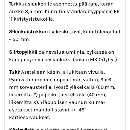
Tarkkuuslaakerille asennettu pääkara, karan
aukko 8,5 mm. Kiinnitin standardityyppisille ER
11 kiristysistukoille.
3-leukaistukka:
itsekeskittävä, kääntöleuoilla 1
– 50 mm.
Siirtopylkkä
painevalualumiinia, pylkässä on
kara ja pyörivä keskiökärki (sovite MK 0/lyhyt).
Tuki:
Asetellaan käsin ja lukitaan vivulla.
Pyörivä teränpidin, nopea terän vaihto, 6 x 6
mm sorvausterille. Työstö yläkelkalla (60 mm,
liikemitta Z) ja poikittaiskelkalla (40 mm,
liikemitta X). Yläpuolisen vaunun kulma-
asetukset mahdollistavat +/- 45°
kartiosorvaukset.
Käsipyörät
ja nollattava asteikkorengas (1