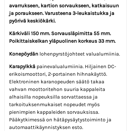
avarrukseen, kartion sorvaukseen, katkaisuun
ja poraukseen. Varusteena 3-leukaistukka ja
pyörivä keskiökärki.
Kärkiväli 150 mm. Sorvausläpimitta 55 mm.
Poikittaiskelkan yläpuolinen korkeus 33 mm.
Konepöydän
lohenpyrstöjohteet valualumiinia.
Karapylkkä
painevalualumiinia. Hiljainen DC-
erikoismoottori, 2-portainen hihnakäyttö.
Elektroninen karanopeuden säätö takaa
vahvan moottoritehon suuria kappaleita
alhaisilla nopeuksilla sorvattaessa ja
tarkoituksenmukaiset nopeudet myös
pienimpien kappaleiden sorvauksissa.
Pääkytkimessä on hätäpysäytystoiminto ja
automaattikäynnistyksen esto.