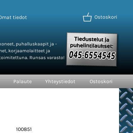
Ostoskori
Omat tiedot
oneet, puhalluskaapit ja -
met, korjaamolaitteet ja
oimitettuna. Runsas varasto!
Palaute
Yhteystiedot
Ostoskori
100851