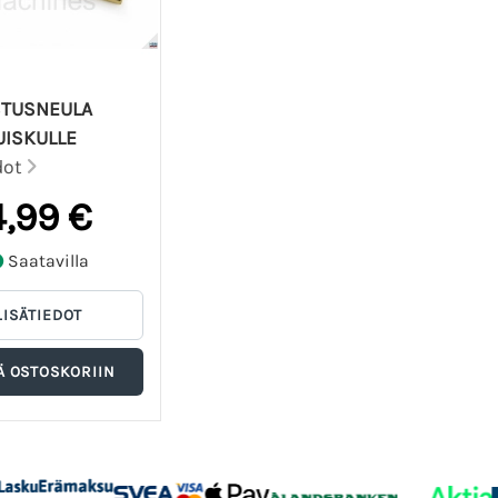
STUSNEULA
ISKULLE
dot
4,99 €
Saatavilla