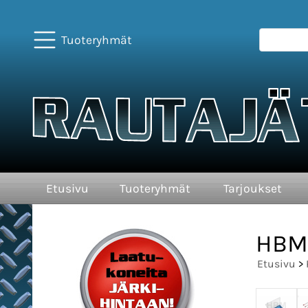
Tuoteryhmät
Etusivu
Tuoteryhmät
Tarjoukset
HBM 
Etusivu
>