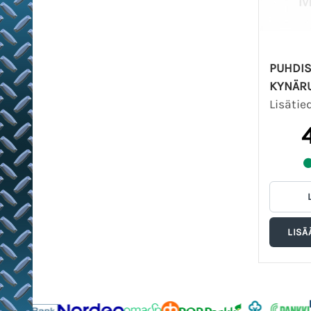
PUHDI
KYNÄRU
Lisätie