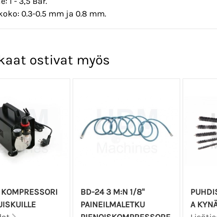
: 1 - 3,5 Bar.
oko: 0.3-0.5 mm ja 0.8 mm.
kaat ostivat myös
A KOMPRESSORI
BD-24 3 M:N 1/8"
PUHDI
ISKUILLE
PAINEILMALETKU
A KYN