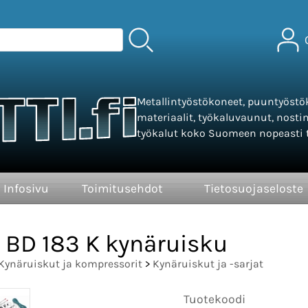
Metallintyöstökoneet, puuntyöstök
materiaalit, työkaluvaunut, nosti
työkalut koko Suomeen nopeasti t
Infosivu
Toimitusehdot
Tietosuojaseloste
BD 183 K kynäruisku
Kynäruiskut ja kompressorit
>
Kynäruiskut ja -sarjat
Tuotekoodi