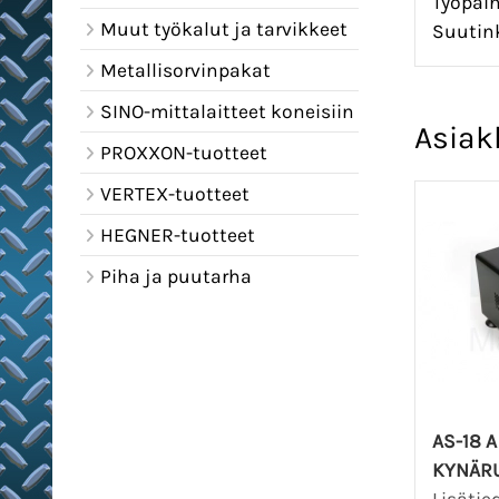
Työpaine
Muut työkalut ja tarvikkeet
Suutink
Metallisorvinpakat
SINO-mittalaitteet koneisiin
Asiak
PROXXON-tuotteet
VERTEX-tuotteet
HEGNER-tuotteet
Piha ja puutarha
AS-18 
KYNÄRU