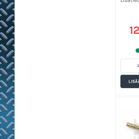
Lisätie
1