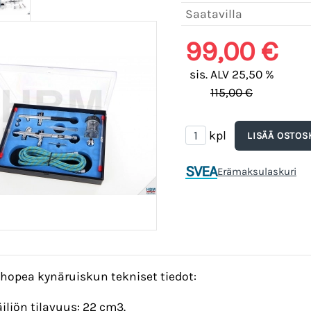
Saatavilla
99,00 €
sis. ALV 25,50 %
115,00 €
kpl
SVEA
Erämaksulaskuri
hopea kynäruiskun tekniset tiedot:
iliön tilavuus: 22 cm3.