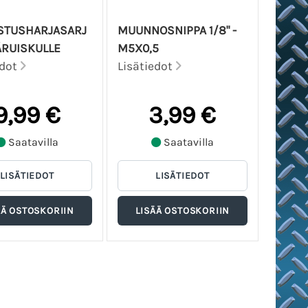
STUSHARJASARJ
MUUNNOSNIPPA 1/8" -
ÄRUISKULLE
M5X0,5
edot
Lisätiedot
9,99 €
3,99 €
Saatavilla
Saatavilla