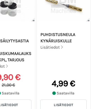
PUHDISTUSNEULA
SÄILYTYSASTIA
KYNÄRUISKULLE
Lisätiedot
UISKUMAALAUKS
KPL, TARJOUS
dot
9,90 €
4,99 €
21,00 €
Saatavilla
Saatavilla