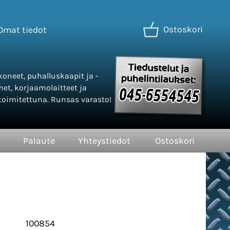
Ostoskori
Omat tiedot
oneet, puhalluskaapit ja -
met, korjaamolaitteet ja
oimitettuna. Runsas varasto!
Palaute
Yhteystiedot
Ostoskori
100854