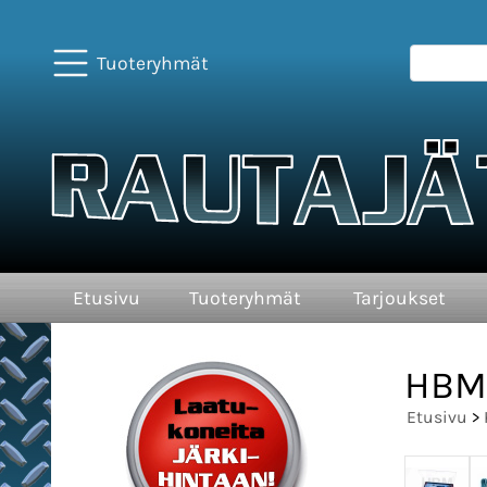
Tuoteryhmät
Etusivu
Tuoteryhmät
Tarjoukset
HBM 
Etusivu
>