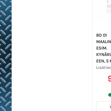
BD 01
MAALIN
ESIM.
KYNÄR
EEN, 5 
Lisätie