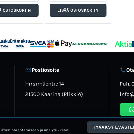
Postiosoite
Ota
Hirsimäentie 14
Puh. 
21500 Kaarina (Piikkiö)
info@
HYVÄKSY EVÄSTE
ksen parantamiseen ja analytiikkaan.
© 2026 Rautajätti.fi