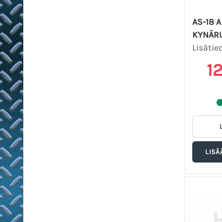
AS-18 
KYNÄRU
Lisätie
1