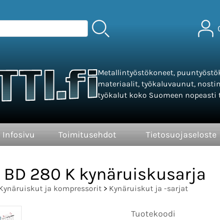
Metallintyöstökoneet, puuntyöstök
materiaalit, työkaluvaunut, nosti
työkalut koko Suomeen nopeasti t
Infosivu
Toimitusehdot
Tietosuojaseloste
BD 280 K kynäruiskusarja
Kynäruiskut ja kompressorit
>
Kynäruiskut ja -sarjat
Tuotekoodi