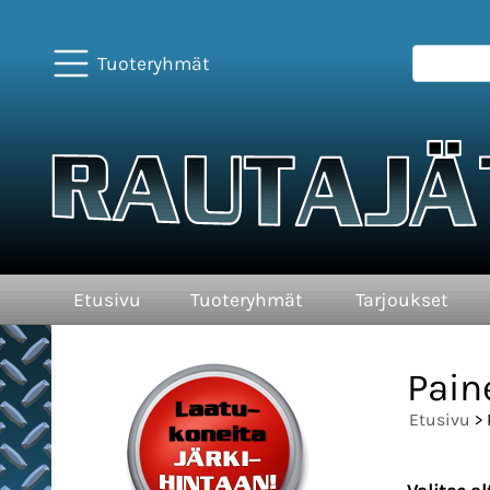
Tuoteryhmät
Etusivu
Tuoteryhmät
Tarjoukset
Pain
Etusivu
> 