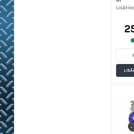
Lisätie
2