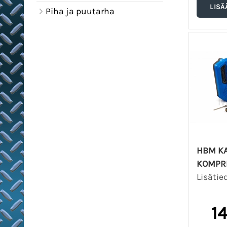
Piha ja puutarha
HBM K
KOMPR
Lisätie
1