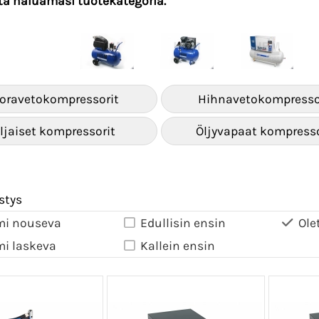
lta haluamasi tuotekategoria.
oravetokompressorit
Hihnavetokompresso
ljaiset kompressorit
Öljyvapaat kompresso
stys
mi nouseva
Edullisin ensin
Ole
mi laskeva
Kallein ensin