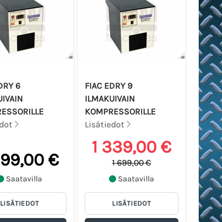
DRY 6
FIAC EDRY 9
IVAIN
ILMAKUIVAIN
ESSORILLE
KOMPRESSORILLE
edot
Lisätiedot
1 339,00 €
299,00 €
1 699,00 €
Saatavilla
Saatavilla