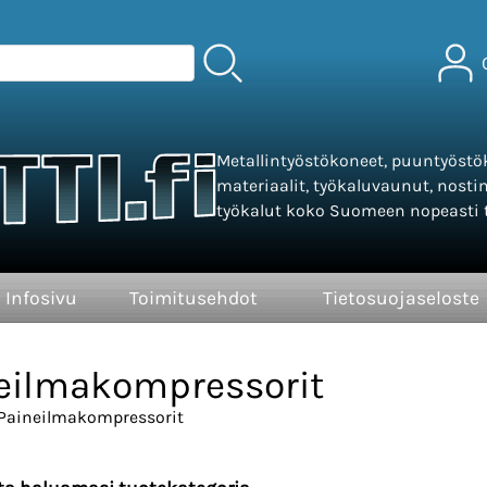
Metallintyöstökoneet, puuntyöstök
materiaalit, työkaluvaunut, nosti
työkalut koko Suomeen nopeasti t
Infosivu
Toimitusehdot
Tietosuojaseloste
eilmakompressorit
Paineilmakompressorit