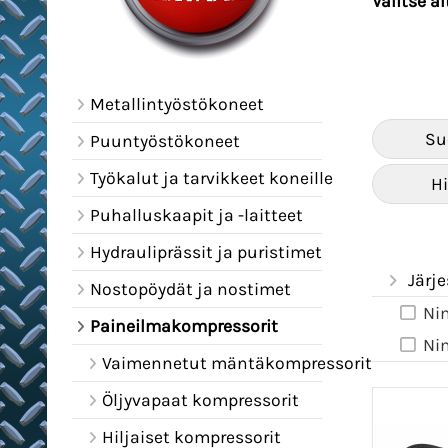
Valitse a
Metallintyöstökoneet
Su
Puuntyöstökoneet
Työkalut ja tarvikkeet koneille
Hi
Puhalluskaapit ja -laitteet
Hydrauliprässit ja puristimet
Järje
Nostopöydät ja nostimet
Ni
Paineilmakompressorit
Ni
Vaimennetut mäntäkompressorit
Öljyvapaat kompressorit
Hiljaiset kompressorit