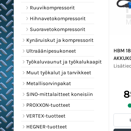
Ruuvikompressorit
Hihnavetokompressorit
Suoravetokompressorit
Kynäruiskut ja kompressorit
HBM 18
Ultraäänipesukoneet
AKKUK
Työkaluvaunut ja työkalukaapit
Lisätie
Muut työkalut ja tarvikkeet
Metallisorvinpakat
8
SINO-mittalaitteet koneisiin
PROXXON-tuotteet
VERTEX-tuotteet
HEGNER-tuotteet