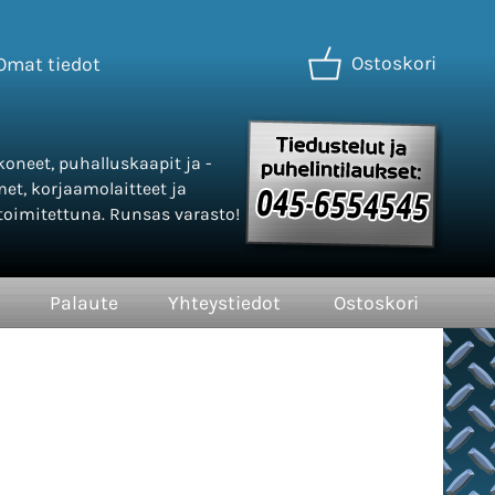
Ostoskori
Omat tiedot
oneet, puhalluskaapit ja -
met, korjaamolaitteet ja
oimitettuna. Runsas varasto!
Palaute
Yhteystiedot
Ostoskori