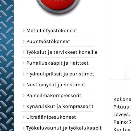
Metallintyöstökoneet
Puuntyöstökoneet
Työkalut ja tarvikkeet koneille
Puhalluskaapit ja -laitteet
Hydrauliprässit ja puristimet
Nostopöydät ja nostimet
Paineilmakompressorit
Kokona
Kynäruiskut ja kompressorit
Pituus 
Leveys
Ultraäänipesukoneet
Paino: 7
Työkaluvaunut ja työkalukaapit
Kantavu