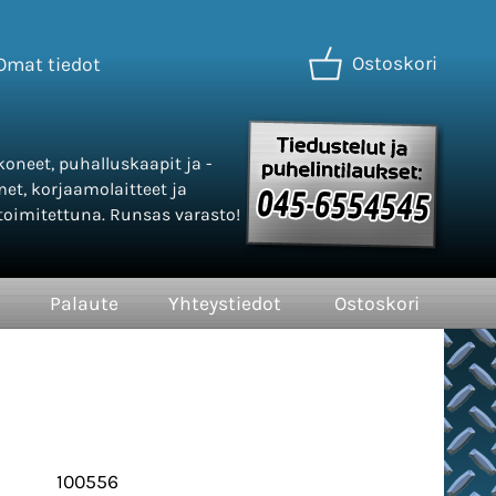
Ostoskori
Omat tiedot
oneet, puhalluskaapit ja -
met, korjaamolaitteet ja
oimitettuna. Runsas varasto!
Palaute
Yhteystiedot
Ostoskori
100556