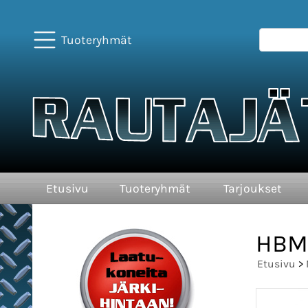
Tuoteryhmät
Etusivu
Tuoteryhmät
Tarjoukset
HBM 
Etusivu
>