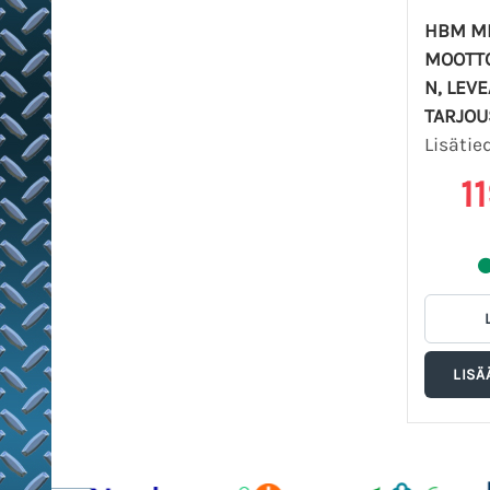
HBM MI
MOOTT
N, LEVE
TARJOU
Lisätie
1