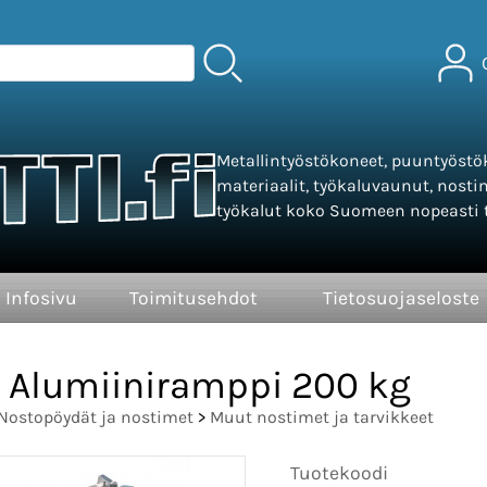
Metallintyöstökoneet, puuntyöstök
materiaalit, työkaluvaunut, nosti
työkalut koko Suomeen nopeasti t
Infosivu
Toimitusehdot
Tietosuojaseloste
Alumiiniramppi 200 kg
Nostopöydät ja nostimet
>
Muut nostimet ja tarvikkeet
Tuotekoodi