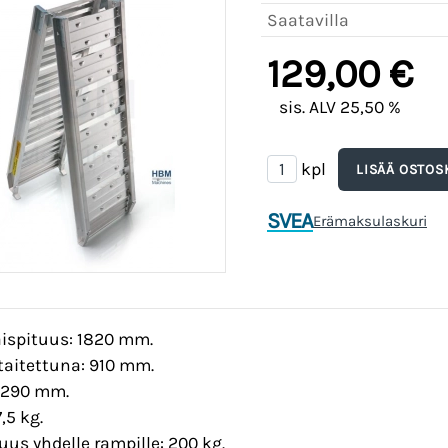
Saatavilla
129,00 €
sis. ALV 25,50 %
kpl
SVEA
Erämaksulaskuri
ispituus: 1820 mm.
taitettuna: 910 mm.
: 290 mm.
,5 kg.
us yhdelle rampille: 200 kg.