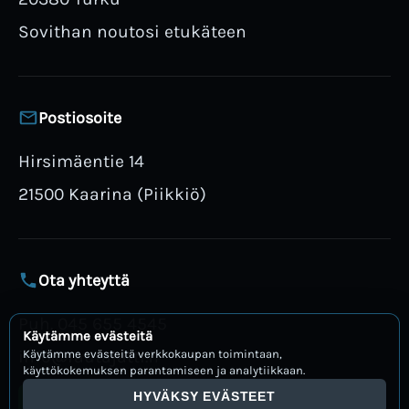
Sovithan noutosi etukäteen
Postiosoite
Hirsimäentie 14
21500 Kaarina (Piikkiö)
Ota yhteyttä
Puh. 045 655 4545
Käytämme evästeitä
info@rautajatti.fi
Käytämme evästeitä verkkokaupan toimintaan,
käyttökokemuksen parantamiseen ja analytiikkaan.
HYVÄKSY EVÄSTEET
Avaa WhatsApp