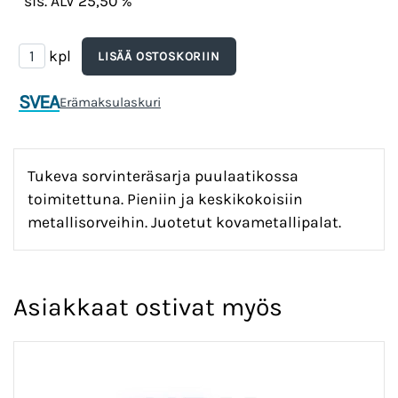
sis. ALV 25,50 %
kpl
SVEA
Erämaksulaskuri
Tukeva sorvinteräsarja puulaatikossa
toimitettuna. Pieniin ja keskikokoisiin
metallisorveihin. Juotetut kovametallipalat.
Asiakkaat ostivat myös