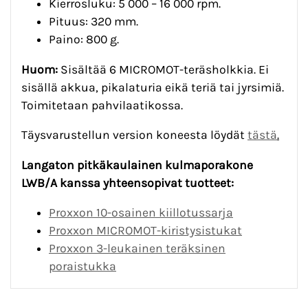
Kierrosluku: 5 000 – 16 000 rpm.
Pituus: 320 mm.
Paino: 800 g.
Huom:
Sisältää 6 MICROMOT-teräsholkkia. Ei
sisällä akkua, pikalaturia eikä teriä tai jyrsimiä.
Toimitetaan pahvilaatikossa.
Täysvarustellun version koneesta löydät
tästä
.
Langaton pitkäkaulainen kulmaporakone
LWB/A kanssa yhteensopivat tuotteet:
Proxxon 10-osainen kiillotussarja
Proxxon MICROMOT-kiristysistukat
Proxxon 3-leukainen teräksinen
poraistukka