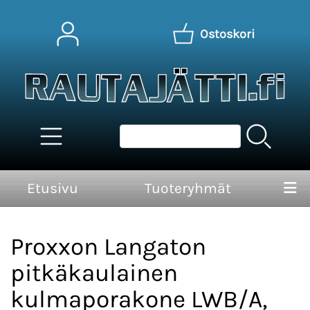
Ostoskori
Etusivu
Tuoteryhmät
Proxxon Langaton
pitkäkaulainen
kulmaporakone LWB/A,