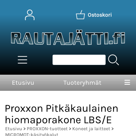
Ostoskori
Etusivu
Tuoteryhmät
Proxxon Pitkäkaulainen
hiomaporakone LBS/E
Etusivu
>
PROXXON-tuotteet
>
Koneet ja laitteet
>
MICROMOT-käsityökalut