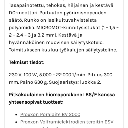
Tasapainotettu, tehokas, hiljainen ja kestävä
DC-moottori. Portaaton pyörimisnopeuden
säätö. Runko on lasikuituvahvisteista
polyamidia. MICROMOT-kiinnitysistukat (1 – 1,5 –
2 – 2,4 – 3 ja 3,2 mm). Kestävä ja
hyvännäköinen muovinen säilytyskotelo.
Toimitukseen kuuluu työkalujen säilytysteline.
Tekniset tiedot:
230 V, 100 W, 5.000 – 22.000 1/min. Pituus 300
mm. Paino 630 g. Suojaeristys: luokka 2.
Pitkäkaulainen hiomaporakone LBS/E kanssa
yhteensopivat tuotteet:
Proxxon Poralaite BV 2000
Proxxon Volframielektrodien teroitin ESV