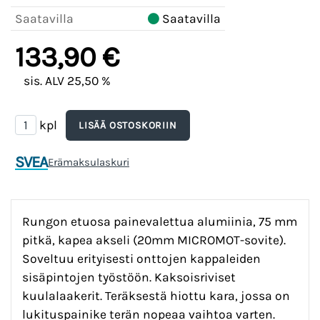
Saatavilla
Saatavilla
133,90 €
sis. ALV 25,50 %
kpl
SVEA
Erämaksulaskuri
Rungon etuosa painevalettua alumiinia, 75 mm
pitkä, kapea akseli (20mm MICROMOT-sovite).
Soveltuu erityisesti onttojen kappaleiden
sisäpintojen työstöön. Kaksoisriviset
kuulalaakerit. Teräksestä hiottu kara, jossa on
lukituspainike terän nopeaa vaihtoa varten.