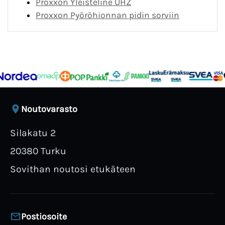
Proxxon Yleisteline UHZ
Proxxon Pyöröhionnan pidin sorviin
Noutovarasto
Silakatu 2
20380 Turku
Sovithan noutosi etukäteen
Postiosoite