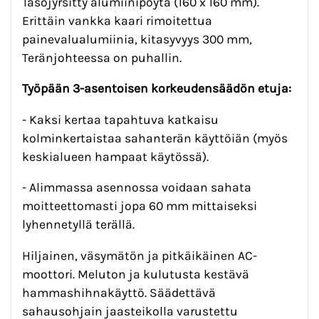
Tasojyrsitty alumiinipöytä (160 x 160 mm).
Erittäin vankka kaari rimoitettua
painevalualumiinia, kitasyvyys 300 mm,
Teränjohteessa on puhallin.
Työpään 3-asentoisen korkeudensäädön etuja:
- Kaksi kertaa tapahtuva katkaisu
kolminkertaistaa sahanterän käyttöiän (myös
keskialueen hampaat käytössä).
- Alimmassa asennossa voidaan sahata
moitteettomasti jopa 60 mm mittaiseksi
lyhennetyllä terällä.
Hiljainen, väsymätön ja pitkäikäinen AC-
moottori. Meluton ja kulutusta kestävä
hammashihnakäyttö. Säädettävä
sahausohjain jaasteikolla varustettu