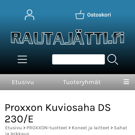
Ostoskori
Etusivu
Tuoteryhmät
Proxxon Kuviosaha DS
230/E
Etusivu
>
PROXXON-tuotteet
>
Koneet ja laitteet
>
Sahat
ja leikkaus