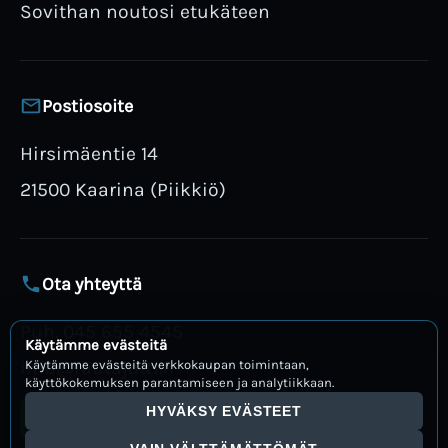
Sovithan noutosi etukäteen
Postiosoite
Hirsimäentie 14
21500 Kaarina (Piikkiö)
Ota yhteyttä
Puh. 045 655 4545
Käytämme evästeitä
info@rautajatti.fi
Käytämme evästeitä verkkokaupan toimintaan,
käyttökokemuksen parantamiseen ja analytiikkaan.
HYVÄKSY EVÄSTEET
Avaa WhatsApp