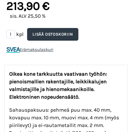
213,90 €
sis. ALV 25,50 %
kpl
SVEA
Erämaksulaskuri
Oikea kone tarkkuutta vaativaan työhön:
pienoismallien rakentajille, leikkikalujen
valmistajille ja hienomekaanikoille.
Elektroninen nopeudensäätö.
Sahauspaksuus: pehmeä puu max. 40 mm,
kovapuu max. 10 mm, muovi max. 4 mm (myös
piirilevyt) ja ei-rautametallit max. 2 mm.