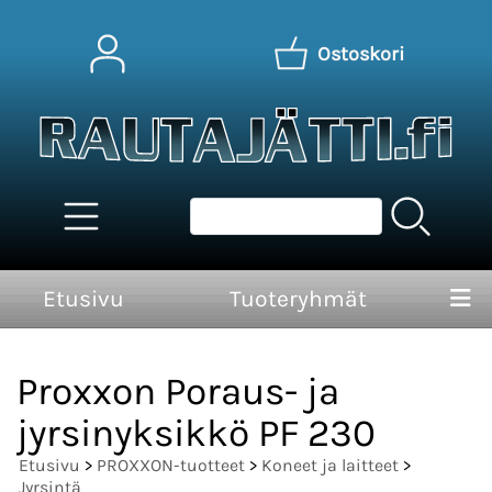
Ostoskori
Etusivu
Tuoteryhmät
Proxxon Poraus- ja
jyrsinyksikkö PF 230
Etusivu
>
PROXXON-tuotteet
>
Koneet ja laitteet
>
Jyrsintä