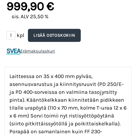
999,90 €
sis. ALV 25,50 %
kpl
SVEA
Erämaksulaskuri
Laitteessa on 35 x 400 mm pylväs,
asennusvarustus ja kiinnitysruuvit (PD 250/E-
ja PD 400-sorveissa on valmiina tasojyrsitty
pinta). Kääntökelkkaan kiinnitetään pidikkeen
tilalle urapöytä (110 x 70 mm, kolme T-uraa 12 x 6
x 6 mm) Sorvi toimii nyt ristisyöttöpöytänä
(siirto pitkittäissyötöllä ja poikittaiskelkalla).
Porapää on samanlainen kuin FF 230-