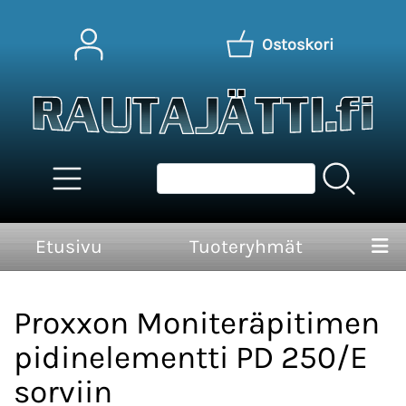
Ostoskori
Etusivu
Tuoteryhmät
Proxxon Moniteräpitimen
pidinelementti PD 250/E
sorviin