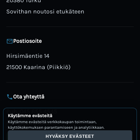
20380 Turku
Sovithan noutosi etukäteen
Postiosoite
Hirsimäentie 14
21500 Kaarina (Piikkiö)
Ota yhteyttä
Puh. 045 655 4545
Käytämme evästeitä
info@rautajatti.fi
Käytämme evästeitä verkkokaupan toimintaan,
käyttökokemuksen parantamiseen ja analytiikkaan.
HYVÄKSY EVÄSTEET
Avaa WhatsApp