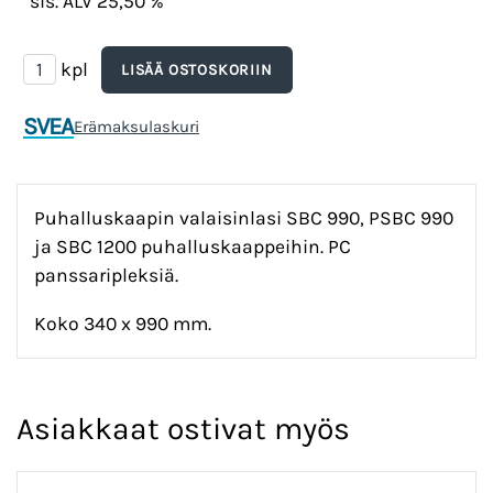
sis. ALV 25,50 %
kpl
SVEA
Erämaksulaskuri
Puhalluskaapin valaisinlasi SBC 990, PSBC 990
ja SBC 1200 puhalluskaappeihin. PC
panssaripleksiä.
Koko 340 x 990 mm.
Asiakkaat ostivat myös